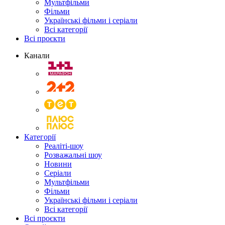
Мультфільми
Фільми
Українські фільми і серіали
Всі категорії
Всі проєкти
Канали
Категорії
Реаліті-шоу
Розважальні шоу
Новини
Серіали
Мультфільми
Фільми
Українські фільми і серіали
Всі категорії
Всі проєкти