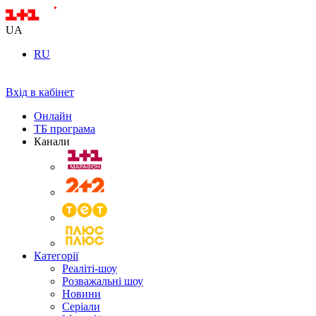
UA
RU
Вхід в кабінет
Онлайн
ТБ програма
Канали
Категорії
Реаліті-шоу
Розважальні шоу
Новини
Серіали