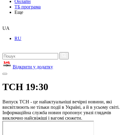
Онлайн
ТБ програма
Еще
UA
RU
Відкрити у додатку
ТСН 19:30
Випуск ТСН - це найактуальніші вечірні новини, які
висвітлюють не тільки події в Україні, а й в усьому світі.
Інформаційна служба новин пропонує увазі глядачів
виключно найсвіжіші і вагомі сюжети.