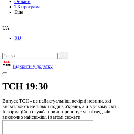
Онлайн
ТБ програма
Еще
UA
RU
Відкрити у додатку
ТСН 19:30
Випуск ТСН - це найактуальніші вечірні новини, які
висвітлюють не тільки події в Україні, а й в усьому світі.
Інформаційна служба новин пропонує увазі глядачів
виключно найсвіжіші і вагомі сюжети.