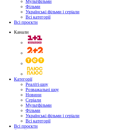
Мультфільми
Фільми
Українські фільми і серіали
Всі категорії
Всі проєкти
Канали
Категорії
Реаліті-шоу
Розважальні шоу
Новини
Серіали
Мультфільми
Фільми
Українські фільми і серіали
Всі категорії
Всі проєкти