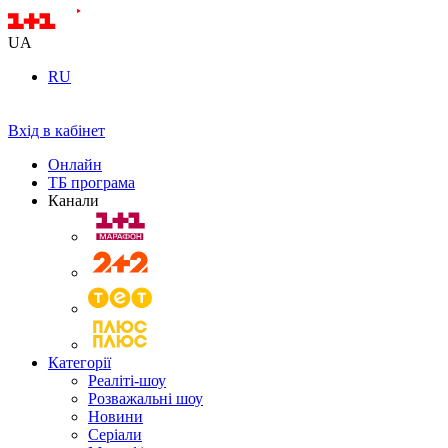
UA
RU
Вхід в кабінет
Онлайн
ТБ програма
Канали
Категорії
Реаліті-шоу
Розважальні шоу
Новини
Серіали