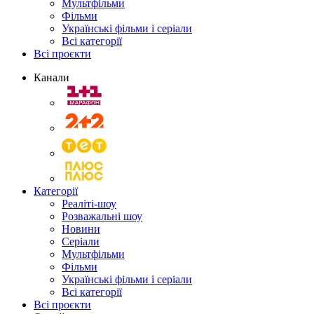
Мультфільми
Фільми
Українські фільми і серіали
Всі категорії
Всі проєкти
Канали
Категорії
Реаліті-шоу
Розважальні шоу
Новини
Серіали
Мультфільми
Фільми
Українські фільми і серіали
Всі категорії
Всі проєкти