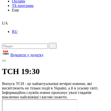
Онлайн
ТБ програма
Еще
UA
RU
Відкрити у додатку
ТСН 19:30
Випуск ТСН - це найактуальніші вечірні новини, які
висвітлюють не тільки події в Україні, а й в усьому світі.
Інформаційна служба новин пропонує увазі глядачів
виключно найсвіжіші і вагомі сюжети.