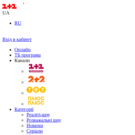
UA
RU
Вхід в кабінет
Онлайн
ТБ програма
Канали
Категорії
Реаліті-шоу
Розважальні шоу
Новини
Серіали