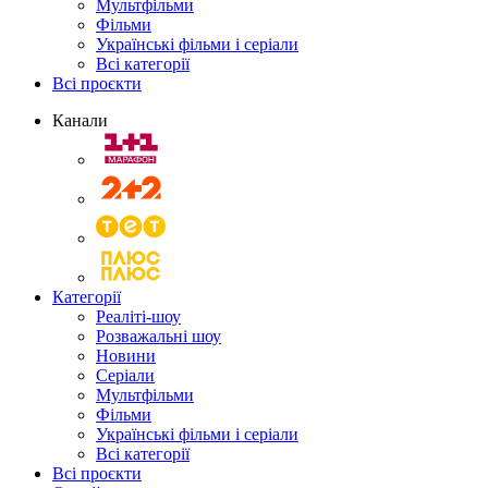
Мультфільми
Фільми
Українські фільми і серіали
Всі категорії
Всі проєкти
Канали
Категорії
Реаліті-шоу
Розважальні шоу
Новини
Серіали
Мультфільми
Фільми
Українські фільми і серіали
Всі категорії
Всі проєкти