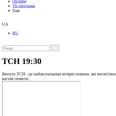
Онлайн
ТБ програма
Еще
UA
RU
ТСН 19:30
Випуск ТСН - це найактуальніші вечірні новини, які висвітлюють
вагомі сюжети.