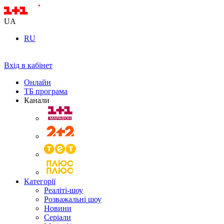
UA
RU
Вхід в кабінет
Онлайн
ТБ програма
Канали
Категорії
Реаліті-шоу
Розважальні шоу
Новини
Серіали