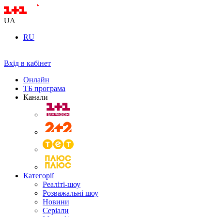
UA
RU
Вхід в кабінет
Онлайн
ТБ програма
Канали
Категорії
Реаліті-шоу
Розважальні шоу
Новини
Серіали