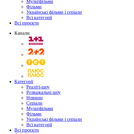
Мультфільми
Фільми
Українські фільми і серіали
Всі категорії
Всі проєкти
Канали
Категорії
Реаліті-шоу
Розважальні шоу
Новини
Серіали
Мультфільми
Фільми
Українські фільми і серіали
Всі категорії
Всі проєкти