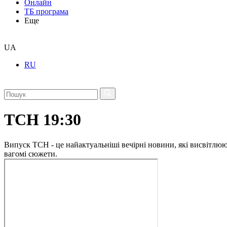
Онлайн
ТБ програма
Еще
UA
RU
ТСН 19:30
Випуск ТСН - це найактуальніші вечірні новини, які висвітлюють
вагомі сюжети.