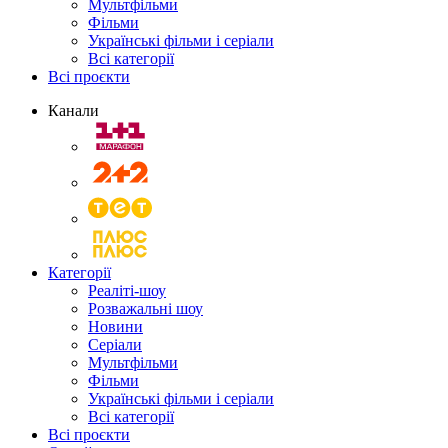
Мультфільми
Фільми
Українські фільми і серіали
Всі категорії
Всі проєкти
Канали
Категорії
Реаліті-шоу
Розважальні шоу
Новини
Серіали
Мультфільми
Фільми
Українські фільми і серіали
Всі категорії
Всі проєкти