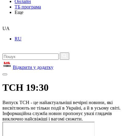
Онлайн
ТБ програма
Еще
UA
RU
Відкрити у додатку
ТСН 19:30
Випуск ТСН - це найактуальніші вечірні новини, які
висвітлюють не тільки події в Україні, а й в усьому світі.
Інформаційна служба новин пропонує увазі глядачів
виключно найсвіжіші і вагомі сюжети.