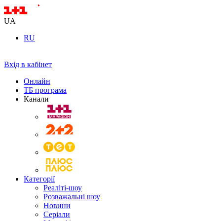
UA
RU
Вхід в кабінет
Онлайн
ТБ програма
Канали
Категорії
Реаліті-шоу
Розважальні шоу
Новини
Серіали