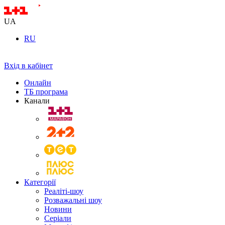
UA
RU
Вхід в кабінет
Онлайн
ТБ програма
Канали
Категорії
Реаліті-шоу
Розважальні шоу
Новини
Серіали