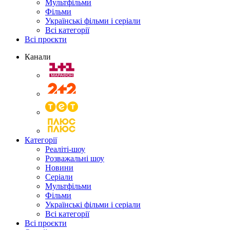
Мультфільми
Фільми
Українські фільми і серіали
Всі категорії
Всі проєкти
Канали
Категорії
Реаліті-шоу
Розважальні шоу
Новини
Серіали
Мультфільми
Фільми
Українські фільми і серіали
Всі категорії
Всі проєкти