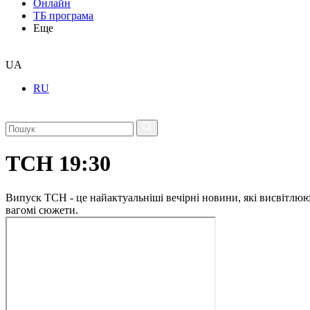
Онлайн
ТБ програма
Еще
UA
RU
ТСН 19:30
Випуск ТСН - це найактуальніші вечірні новини, які висвітлюють
вагомі сюжети.