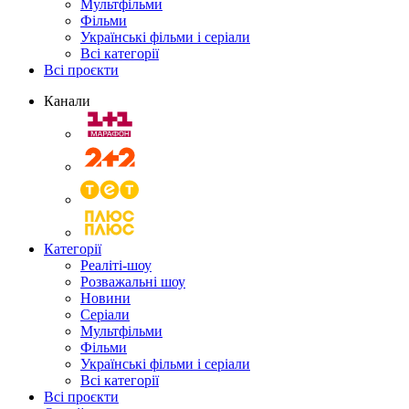
Мультфільми
Фільми
Українські фільми і серіали
Всі категорії
Всі проєкти
Канали
Категорії
Реаліті-шоу
Розважальні шоу
Новини
Серіали
Мультфільми
Фільми
Українські фільми і серіали
Всі категорії
Всі проєкти