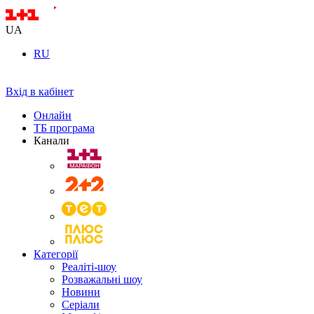
UA
RU
Вхід в кабінет
Онлайн
ТБ програма
Канали
Категорії
Реаліті-шоу
Розважальні шоу
Новини
Серіали