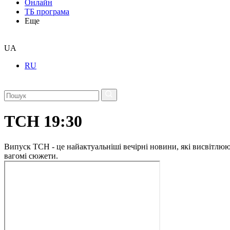
Онлайн
ТБ програма
Еще
UA
RU
ТСН 19:30
Випуск ТСН - це найактуальніші вечірні новини, які висвітлюють
вагомі сюжети.