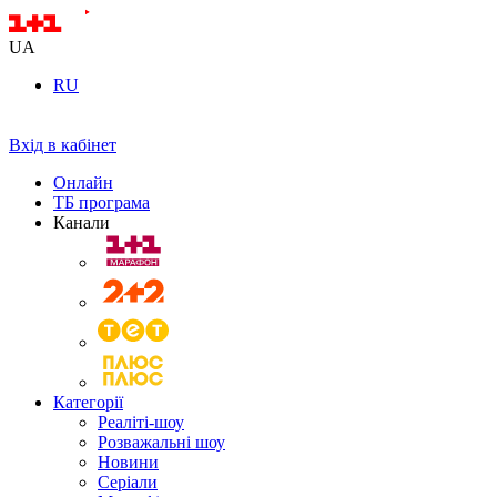
UA
RU
Вхід в кабінет
Онлайн
ТБ програма
Канали
Категорії
Реаліті-шоу
Розважальні шоу
Новини
Серіали