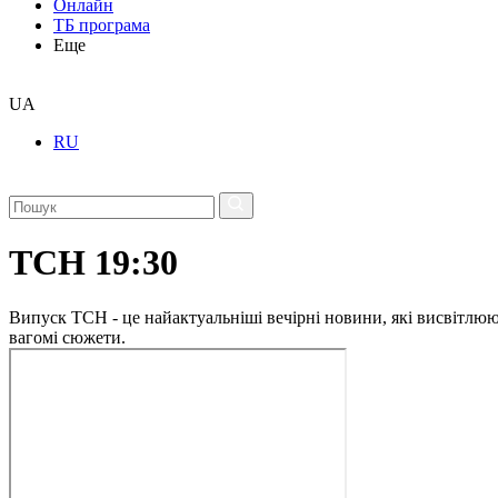
Онлайн
ТБ програма
Еще
UA
RU
ТСН 19:30
Випуск ТСН - це найактуальніші вечірні новини, які висвітлюють
вагомі сюжети.