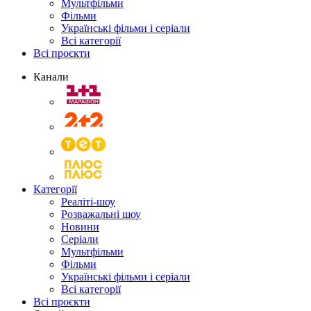
Мультфільми
Фільми
Українські фільми і серіали
Всі категорії
Всі проєкти
Канали
Категорії
Реаліті-шоу
Розважальні шоу
Новини
Серіали
Мультфільми
Фільми
Українські фільми і серіали
Всі категорії
Всі проєкти