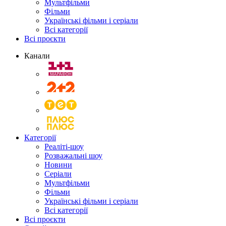
Мультфільми
Фільми
Українські фільми і серіали
Всі категорії
Всі проєкти
Канали
Категорії
Реаліті-шоу
Розважальні шоу
Новини
Серіали
Мультфільми
Фільми
Українські фільми і серіали
Всі категорії
Всі проєкти