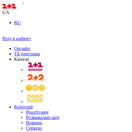
UA
RU
Вхід в кабінет
Онлайн
ТБ програма
Канали
Категорії
Реаліті-шоу
Розважальні шоу
Новини
Серіали