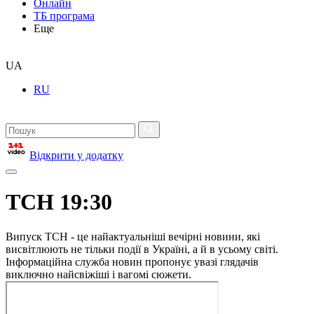
Онлайн
ТБ програма
Еще
UA
RU
Відкрити у додатку
ТСН 19:30
Випуск ТСН - це найактуальніші вечірні новини, які
висвітлюють не тільки події в Україні, а й в усьому світі.
Інформаційна служба новин пропонує увазі глядачів
виключно найсвіжіші і вагомі сюжети.