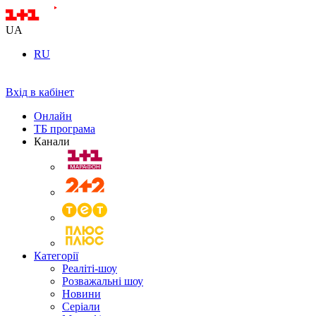
UA
RU
Вхід в кабінет
Онлайн
ТБ програма
Канали
Категорії
Реаліті-шоу
Розважальні шоу
Новини
Серіали