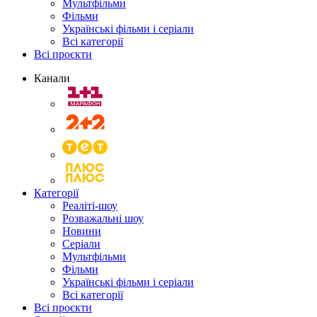
Мультфільми
Фільми
Українські фільми і серіали
Всі категорії
Всі проєкти
Канали
Категорії
Реаліті-шоу
Розважальні шоу
Новини
Серіали
Мультфільми
Фільми
Українські фільми і серіали
Всі категорії
Всі проєкти