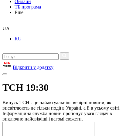
Онлайн
ТБ програма
Еще
UA
RU
Відкрити у додатку
ТСН 19:30
Випуск ТСН - це найактуальніші вечірні новини, які
висвітлюють не тільки події в Україні, а й в усьому світі.
Інформаційна служба новин пропонує увазі глядачів
виключно найсвіжіші і вагомі сюжети.