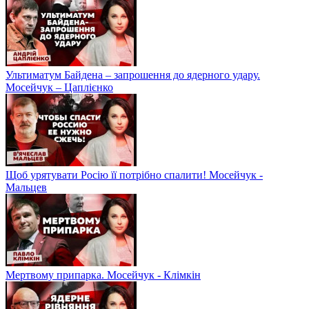
Ультиматум Байдена – запрошення до ядерного удару.
Мосейчук – Цаплієнко
Щоб урятувати Росію її потрібно спалити! Мосейчук -
Мальцев
Мертвому припарка. Мосейчук - Клімкін