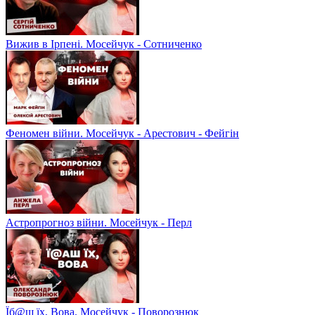
Вижив в Ірпені. Мосейчук - Сотниченко
Феномен війни. Мосейчук - Арестович - Фейгін
Астропрогноз війни. Мосейчук - Перл
Їб@ш їх, Вова. Мосейчук - Поворознюк