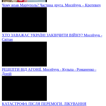
Чому впав Маріуполь? Частина друга. Мосейчук – Кротевич
ХТО ЗАВАЖАЄ УКРАЇНІ ЗАКІНЧИТИ ВІЙНУ? Мосейчук -
Світан
РЕЦЕПТИ ВІД АГОНІЇ. Мосейчук - Кульпа - Романенко -
Доній
КАТАСТРОФА ПІСЛЯ ПЕРЕМОГИ. ЛІКУВАННЯ