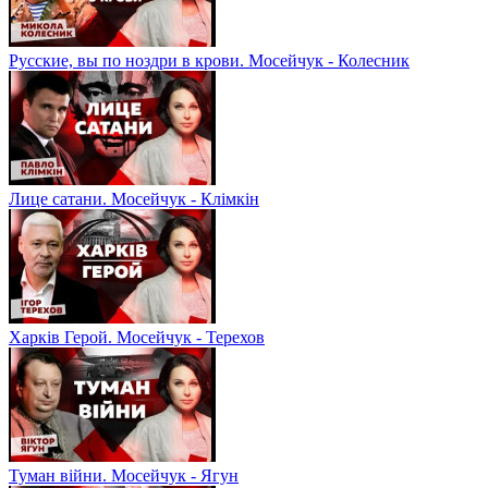
Русские, вы по ноздри в крови. Мосейчук - Колесник
Лице сатани. Мосейчук - Клімкін
Харків Герой. Мосейчук - Терехов
Туман війни. Мосейчук - Ягун