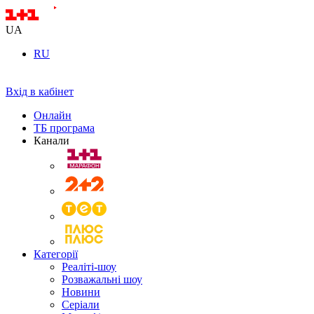
UA
RU
Вхід в кабінет
Онлайн
ТБ програма
Канали
Категорії
Реаліті-шоу
Розважальні шоу
Новини
Серіали