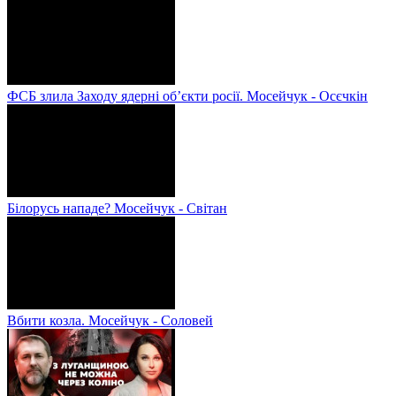
ФСБ злила Заходу ядерні об’єкти росії. Мосейчук - Осєчкін
Білорусь нападе? Мосейчук - Світан
Вбити козла. Мосейчук - Соловей