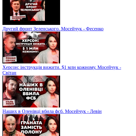
Другий фронт Зеленського. Мосейчук - Фесенко
Херсон: інструкція вижити. $1 млн кожному. Мосейчук -
Світан
Наших в Оленівці вбила фсб. Мосейчук - Левін