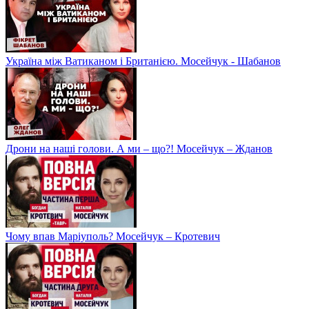
Україна між Ватиканом і Британією. Мосейчук - Шабанов
Дрони на наші голови. А ми – що?! Мосейчук – Жданов
Чому впав Маріуполь? Мосейчук – Кротевич