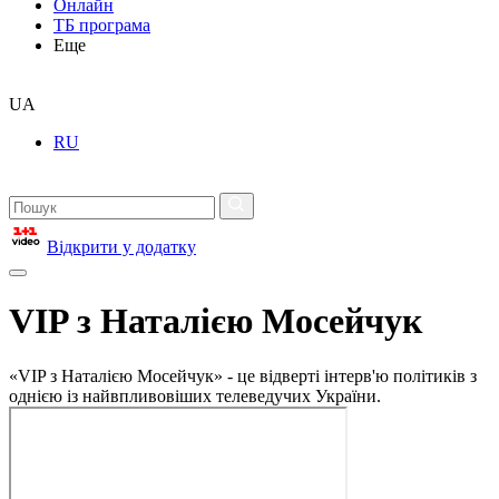
Онлайн
ТБ програма
Еще
UA
RU
Відкрити у додатку
VIP з Наталією Мосейчук
«VIP з Наталією Мосейчук» - це відверті інтерв'ю політиків з
однією із найвпливовіших телеведучих України.