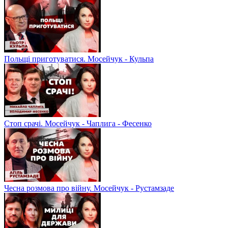
Польщі приготуватися. Мосейчук - Кульпа
Стоп срачі. Мосейчук - Чаплига - Фесенко
Чесна розмова про війну. Мосейчук - Рустамзаде