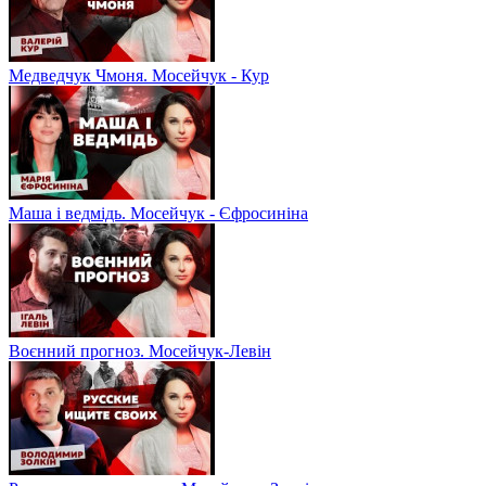
Медведчук Чмоня. Мосейчук - Кур
Маша і ведмідь. Мосейчук - Єфросиніна
Воєнний прогноз. Мосейчук-Левін