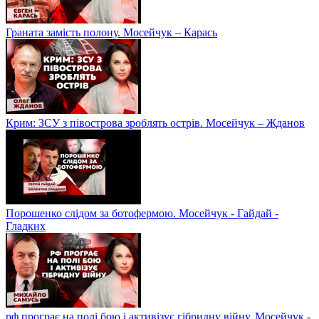
Граната замість полону. Мосейчук – Карась
Крим: ЗСУ з півострова зроблять острів. Мосейчук – Жданов
Порошенко слідом за ботофермою. Мосейчук - Гайдай -
Гладких
рф програє на полі бою і активізує гібридну війну. Мосейчук -