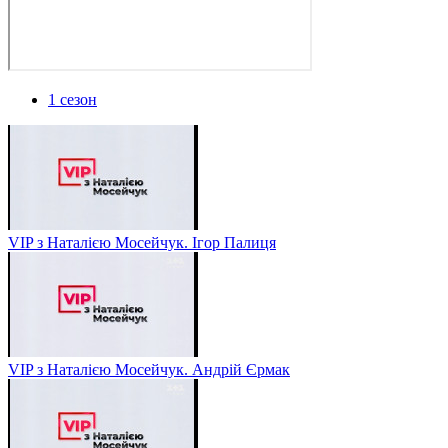
1 сезон
VIP з Наталією Мосейчук. Ігор Палиця
VIP з Наталією Мосейчук. Андрій Єрмак