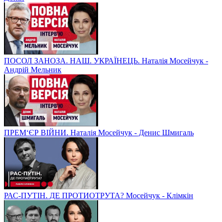
ПОСОЛ ЗАНОЗА. НАШ. УКРАЇНЕЦЬ. Наталія Мосейчук -
Андрій Мельник
ПРЕМ‘ЄР ВІЙНИ. Наталія Мосейчук - Денис Шмигаль
РАС-ПУТІН. ДЕ ПРОТИОТРУТА? Мосейчук - Клімкін