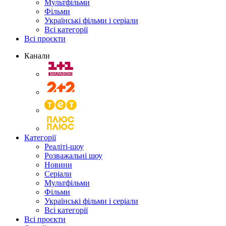
Мультфільми
Фільми
Українські фільми і серіали
Всі категорії
Всі проєкти
Канали
Категорії
Реаліті-шоу
Розважальні шоу
Новини
Серіали
Мультфільми
Фільми
Українські фільми і серіали
Всі категорії
Всі проєкти