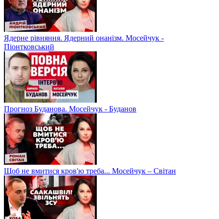
Ядерне рівняння. Ядерний онанізм. Мосейчук -
Піонтковський
Прогноз Буданова. Мосейчук - Буданов
Щоб не вмитися кров'ю треба... Мосейчук – Світан