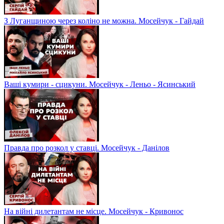
З Луганщиною через коліно не можна. Мосейчук - Гайдай
Ваші кумири - сцикуни. Мосейчук - Леньо - Ясинський
Правда про розкол у ставці. Мосейчук - Данілов
На війні дилетантам не місце. Мосейчук - Кривонос