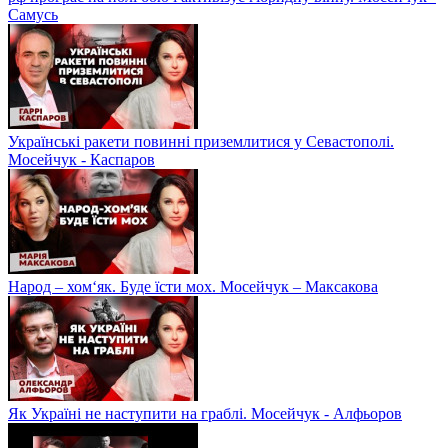
Самусь
Українські ракети повинні приземлитися у Севастополі.
Мосейчук - Каспаров
Народ – хом‘як. Буде їсти мох. Мосейчук – Максакова
Як Україні не наступити на граблі. Мосейчук - Алфьоров