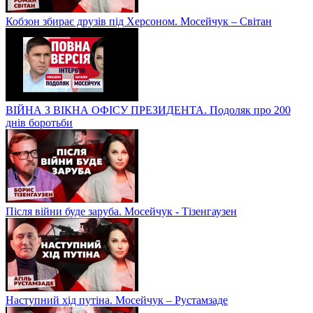
Кобзон збирає друзів під Херсоном. Мосейчук – Світан
ВІЙНА З ВІКНА ОФІСУ ПРЕЗИДЕНТА. Подоляк про 200
днів боротьби
Після війни буде заруба. Мосейчук - Тізенгаузен
Наступний хід путіна. Мосейчук – Рустамзаде