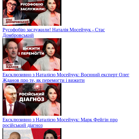
Русофобію заслужили! Наталія Мосейчук - Стас
Домбровський
Ексклюзивно з Наталією Мосейчук: Воєнний експерт Олег
Жданов про те, як перемогти і вижити
Ексклюзивно з Наталією Мосейчук: Марк Фейгін про
російський діагноз