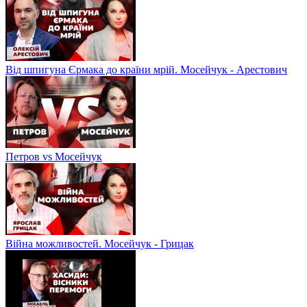
Від шпигуна Єрмака до країни мрій. Мосейчук - Арестович
Петров vs Мосейчук
Війна можливостей. Мосейчук - Грицак