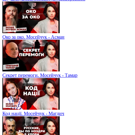
Око за око. Мосейчук - Асман
Секрет перемоги. Мосейчук - Тамар
Код нації. Мосейчук - Магдич