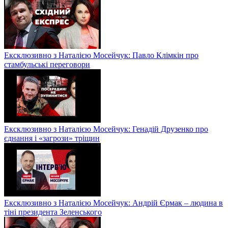
Ексклюзивно з Наталією Мосейчук: Павло Клімкін про
стамбульські переговори
Ексклюзивно з Наталією Мосейчук: Генадій Друзенко про
єднання і «загрози» тріщин
Ексклюзивно з Наталією Мосейчук: Андрій Єрмак – людина в
тіні президента Зеленського