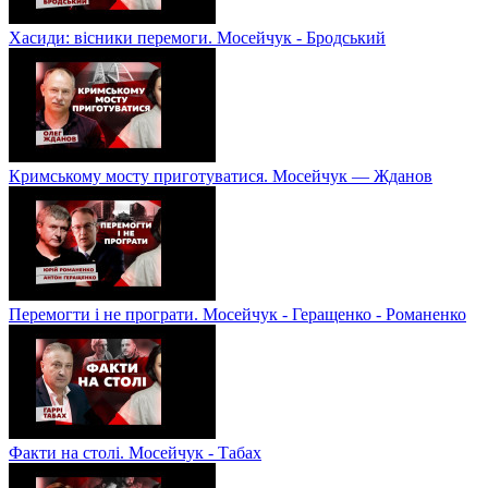
Хасиди: вісники перемоги. Мосейчук - Бродський
Кримському мосту приготуватися. Мосейчук — Жданов
Перемогти і не програти. Мосейчук - Геращенко - Романенко
Факти на столі. Мосейчук - Табах