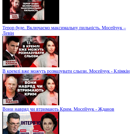
Терор буде. Включаємо максимальну пильність. Мосейчук –
Левін
В кремлі вже можуть розмазувати сльози. Мосейчук - Клімкін
Вони навряд чи втримають Крим. Мосейчук - Жданов