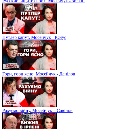
Русские, ищите своих. Мосейчук - Золкін
Путлер капут. Мосейчук - Юнус
Гори, гори ясно. Мосейчук - Данілов
Рахуємо війну. Мосейчук – Савінов