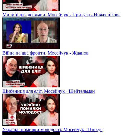
Милиці для держави. Мосейчук - Притула - Ножевнікова
Війна на два фронти. Мосейчук - Жданов
Шибениця для еліт. Мосейчук - Шейтельман
Україна: помилки молодості. Мосейчук - Пінкус