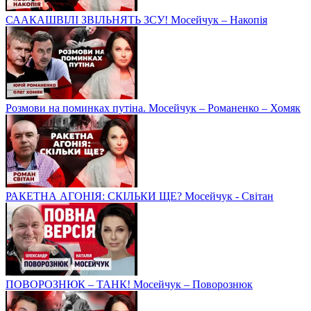
СААКАШВІЛІ ЗВІЛЬНЯТЬ ЗСУ! Мосейчук – Накопія
Розмови на поминках путіна. Мосейчук – Романенко – Хомяк
РАКЕТНА АГОНІЯ: СКІЛЬКИ ЩЕ? Мосейчук - Світан
ПОВОРОЗНЮК – ТАНК! Мосейчук – Поворознюк