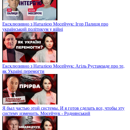
Ексклюзивно з Наталією Мосейчук: Ігор Палиця про
український політикум у війні
Ексклюзивно з Наталією Мосейчук: Агіль Рустамзаде про те,
як Україні перемогти
Я был частью этой системы. И я готов сделать все, чтобы эту
систему изменить. Мосейчук - Роднянський