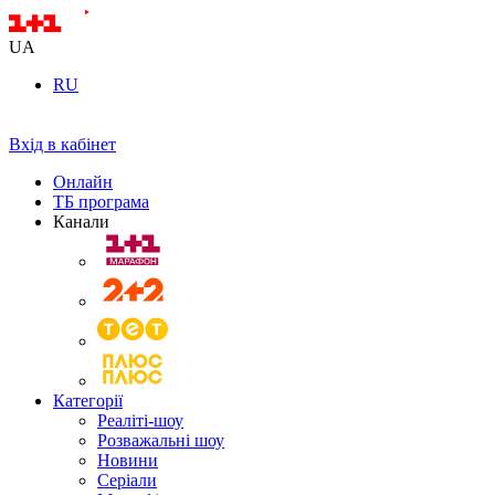
UA
RU
Вхід в кабінет
Онлайн
ТБ програма
Канали
Категорії
Реаліті-шоу
Розважальні шоу
Новини
Серіали