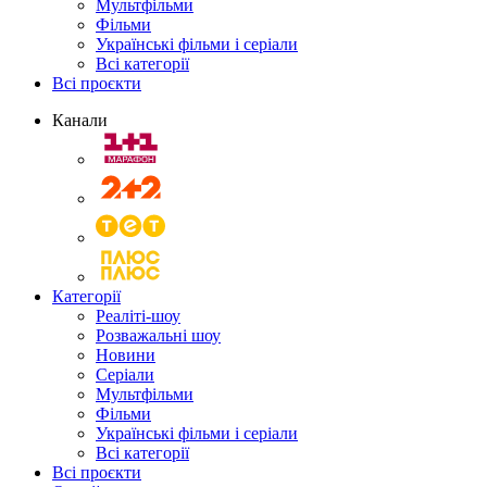
Мультфільми
Фільми
Українські фільми і серіали
Всі категорії
Всі проєкти
Канали
Категорії
Реаліті-шоу
Розважальні шоу
Новини
Серіали
Мультфільми
Фільми
Українські фільми і серіали
Всі категорії
Всі проєкти