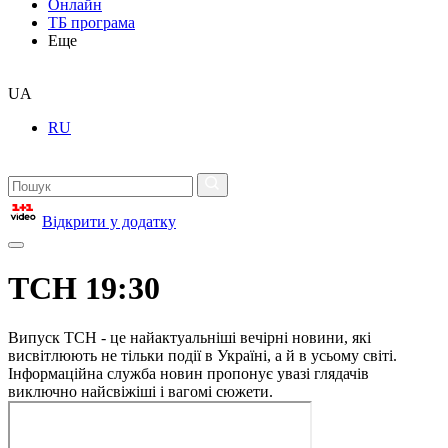
Онлайн
ТБ програма
Еще
UA
RU
Відкрити у додатку
ТСН 19:30
Випуск ТСН - це найактуальніші вечірні новини, які
висвітлюють не тільки події в Україні, а й в усьому світі.
Інформаційна служба новин пропонує увазі глядачів
виключно найсвіжіші і вагомі сюжети.