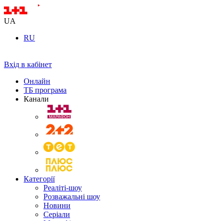
UA
RU
Вхід в кабінет
Онлайн
ТБ програма
Канали
Категорії
Реаліті-шоу
Розважальні шоу
Новини
Серіали