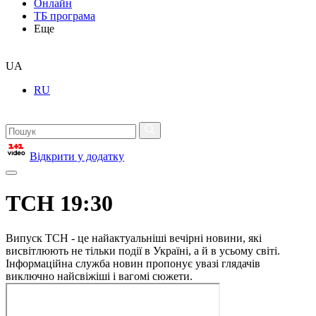
Онлайн
ТБ програма
Еще
UA
RU
Відкрити у додатку
ТСН 19:30
Випуск ТСН - це найактуальніші вечірні новини, які
висвітлюють не тільки події в Україні, а й в усьому світі.
Інформаційна служба новин пропонує увазі глядачів
виключно найсвіжіші і вагомі сюжети.