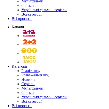
Мультфільми
Фільми
Українські фільми і серіали
Всі категорії
Всі проєкти
Канали
Категорії
Реаліті-шоу
Розважальні шоу
Новини
Серіали
Мультфільми
Фільми
Українські фільми і серіали
Всі категорії
Всі проєкти