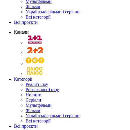
Мультфільми
Фільми
Українські фільми і серіали
Всі категорії
Всі проєкти
Канали
Категорії
Реаліті-шоу
Розважальні шоу
Новини
Серіали
Мультфільми
Фільми
Українські фільми і серіали
Всі категорії
Всі проєкти