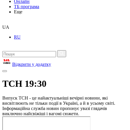
Онлайн
ТБ програма
Еще
UA
RU
Відкрити у додатку
ТСН 19:30
Випуск ТСН - це найактуальніші вечірні новини, які
висвітлюють не тільки події в Україні, а й в усьому світі.
Інформаційна служба новин пропонує увазі глядачів
виключно найсвіжіші і вагомі сюжети.