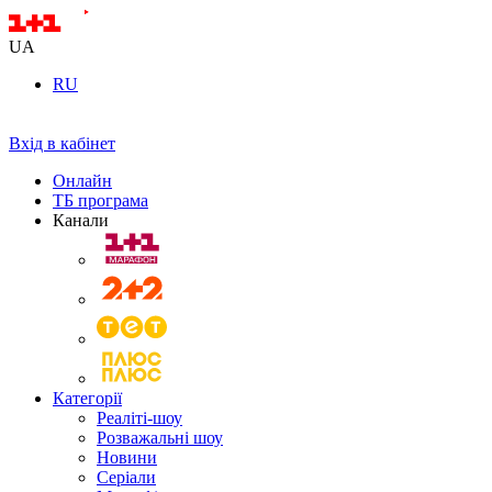
UA
RU
Вхід в кабінет
Онлайн
ТБ програма
Канали
Категорії
Реаліті-шоу
Розважальні шоу
Новини
Серіали