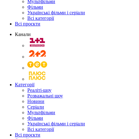
Мультфільми
Фільми
Українські фільми і серіали
Всі категорії
Всі проєкти
Канали
Категорії
Реаліті-шоу
Розважальні шоу
Новини
Серіали
Мультфільми
Фільми
Українські фільми і серіали
Всі категорії
Всі проєкти