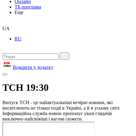
Онлайн
ТБ програма
Еще
UA
RU
Відкрити у додатку
ТСН 19:30
Випуск ТСН - це найактуальніші вечірні новини, які
висвітлюють не тільки події в Україні, а й в усьому світі.
Інформаційна служба новин пропонує увазі глядачів
виключно найсвіжіші і вагомі сюжети.