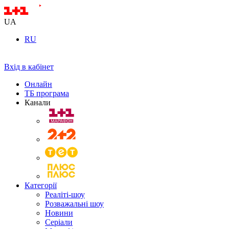
UA
RU
Вхід в кабінет
Онлайн
ТБ програма
Канали
Категорії
Реаліті-шоу
Розважальні шоу
Новини
Серіали