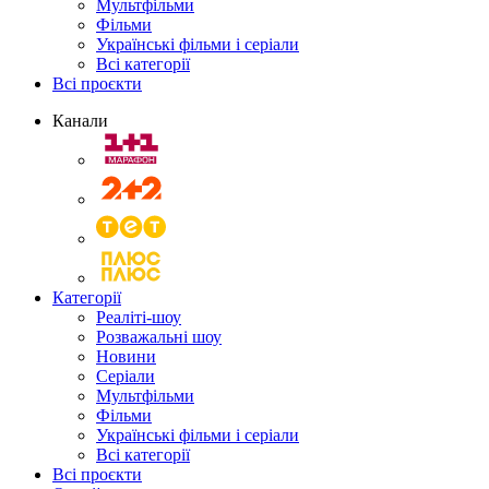
Мультфільми
Фільми
Українські фільми і серіали
Всі категорії
Всі проєкти
Канали
Категорії
Реаліті-шоу
Розважальні шоу
Новини
Серіали
Мультфільми
Фільми
Українські фільми і серіали
Всі категорії
Всі проєкти