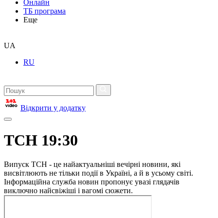
Онлайн
ТБ програма
Еще
UA
RU
Відкрити у додатку
ТСН 19:30
Випуск ТСН - це найактуальніші вечірні новини, які
висвітлюють не тільки події в Україні, а й в усьому світі.
Інформаційна служба новин пропонує увазі глядачів
виключно найсвіжіші і вагомі сюжети.