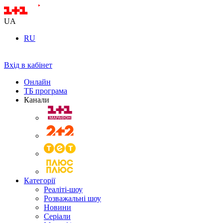
UA
RU
Вхід в кабінет
Онлайн
ТБ програма
Канали
Категорії
Реаліті-шоу
Розважальні шоу
Новини
Серіали