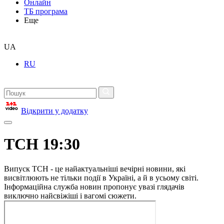
Онлайн
ТБ програма
Еще
UA
RU
Відкрити у додатку
ТСН 19:30
Випуск ТСН - це найактуальніші вечірні новини, які
висвітлюють не тільки події в Україні, а й в усьому світі.
Інформаційна служба новин пропонує увазі глядачів
виключно найсвіжіші і вагомі сюжети.