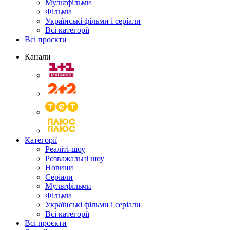
Мультфільми
Фільми
Українські фільми і серіали
Всі категорії
Всі проєкти
Канали
Категорії
Реаліті-шоу
Розважальні шоу
Новини
Серіали
Мультфільми
Фільми
Українські фільми і серіали
Всі категорії
Всі проєкти