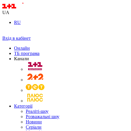
UA
RU
Вхід в кабінет
Онлайн
ТБ програма
Канали
Категорії
Реаліті-шоу
Розважальні шоу
Новини
Серіали