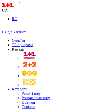
UA
RU
Вхід в кабінет
Онлайн
ТБ програма
Канали
Категорії
Реаліті-шоу
Розважальні шоу
Новини
Серіали