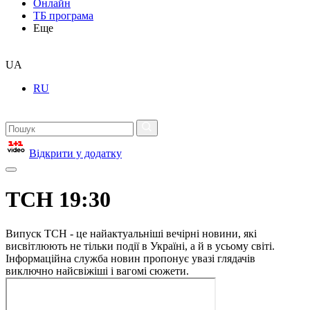
Онлайн
ТБ програма
Еще
UA
RU
Відкрити у додатку
ТСН 19:30
Випуск ТСН - це найактуальніші вечірні новини, які
висвітлюють не тільки події в Україні, а й в усьому світі.
Інформаційна служба новин пропонує увазі глядачів
виключно найсвіжіші і вагомі сюжети.