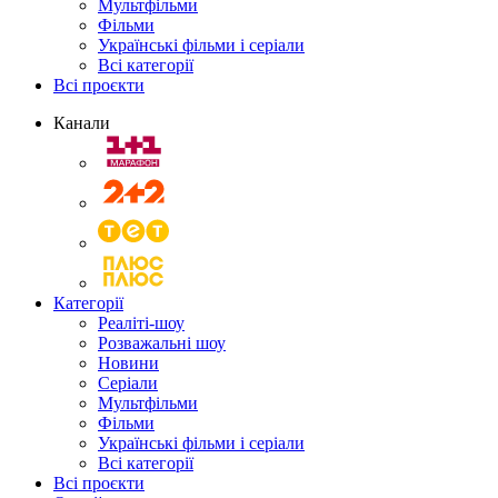
Мультфільми
Фільми
Українські фільми і серіали
Всі категорії
Всі проєкти
Канали
Категорії
Реаліті-шоу
Розважальні шоу
Новини
Серіали
Мультфільми
Фільми
Українські фільми і серіали
Всі категорії
Всі проєкти