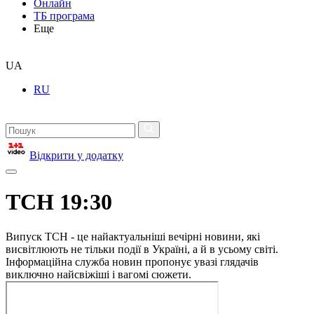
Онлайн
ТБ програма
Еще
UA
RU
Відкрити у додатку
ТСН 19:30
Випуск ТСН - це найактуальніші вечірні новини, які
висвітлюють не тільки події в Україні, а й в усьому світі.
Інформаційна служба новин пропонує увазі глядачів
виключно найсвіжіші і вагомі сюжети.