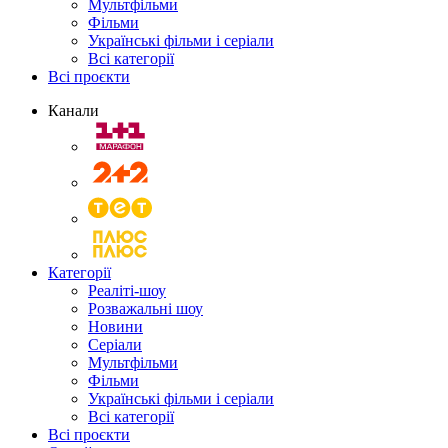
Мультфільми
Фільми
Українські фільми і серіали
Всі категорії
Всі проєкти
Канали
Категорії
Реаліті-шоу
Розважальні шоу
Новини
Серіали
Мультфільми
Фільми
Українські фільми і серіали
Всі категорії
Всі проєкти