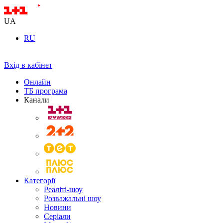
UA
RU
Вхід в кабінет
Онлайн
ТБ програма
Канали
Категорії
Реаліті-шоу
Розважальні шоу
Новини
Серіали