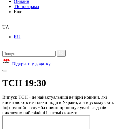
Онлайн
ТБ програма
Еще
UA
RU
Відкрити у додатку
ТСН 19:30
Випуск ТСН - це найактуальніші вечірні новини, які
висвітлюють не тільки події в Україні, а й в усьому світі.
Інформаційна служба новин пропонує увазі глядачів
виключно найсвіжіші і вагомі сюжети.