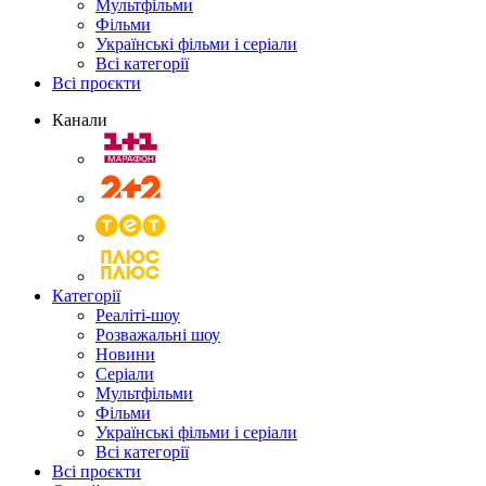
Мультфільми
Фільми
Українські фільми і серіали
Всі категорії
Всі проєкти
Канали
Категорії
Реаліті-шоу
Розважальні шоу
Новини
Серіали
Мультфільми
Фільми
Українські фільми і серіали
Всі категорії
Всі проєкти