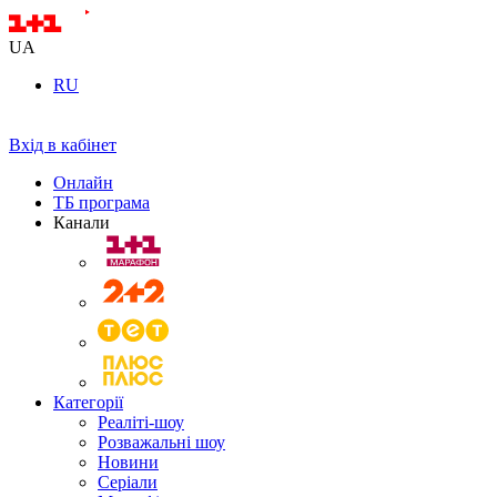
UA
RU
Вхід в кабінет
Онлайн
ТБ програма
Канали
Категорії
Реаліті-шоу
Розважальні шоу
Новини
Серіали