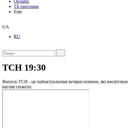
Онлайн
ТБ програма
Еще
UA
RU
ТСН 19:30
Випуск ТСН - це найактуальніші вечірні новини, які висвітлюють
вагомі сюжети.