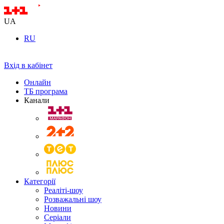
UA
RU
Вхід в кабінет
Онлайн
ТБ програма
Канали
Категорії
Реаліті-шоу
Розважальні шоу
Новини
Серіали