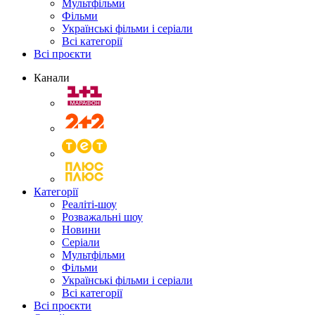
Мультфільми
Фільми
Українські фільми і серіали
Всі категорії
Всі проєкти
Канали
Категорії
Реаліті-шоу
Розважальні шоу
Новини
Серіали
Мультфільми
Фільми
Українські фільми і серіали
Всі категорії
Всі проєкти