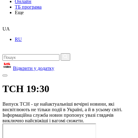
Онлайн
ТБ програма
Еще
UA
RU
Відкрити у додатку
ТСН 19:30
Випуск ТСН - це найактуальніші вечірні новини, які
висвітлюють не тільки події в Україні, а й в усьому світі.
Інформаційна служба новин пропонує увазі глядачів
виключно найсвіжіші і вагомі сюжети.