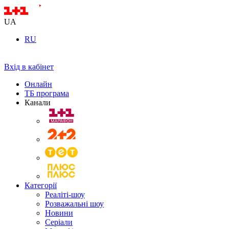
UA
RU
Вхід в кабінет
Онлайн
ТБ програма
Канали
Категорії
Реаліті-шоу
Розважальні шоу
Новини
Серіали