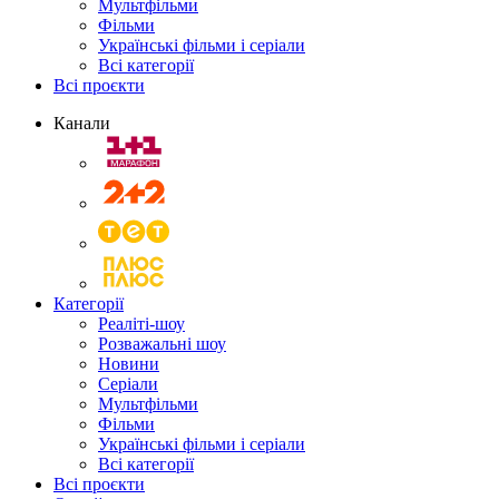
Мультфільми
Фільми
Українські фільми і серіали
Всі категорії
Всі проєкти
Канали
Категорії
Реаліті-шоу
Розважальні шоу
Новини
Серіали
Мультфільми
Фільми
Українські фільми і серіали
Всі категорії
Всі проєкти