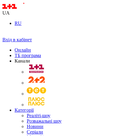
UA
RU
Вхід в кабінет
Онлайн
ТБ програма
Канали
Категорії
Реаліті-шоу
Розважальні шоу
Новини
Серіали