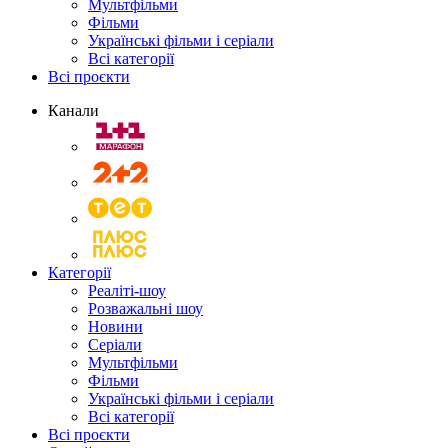
Мультфільми
Фільми
Українські фільми і серіали
Всі категорії
Всі проєкти
Канали
Категорії
Реаліті-шоу
Розважальні шоу
Новини
Серіали
Мультфільми
Фільми
Українські фільми і серіали
Всі категорії
Всі проєкти