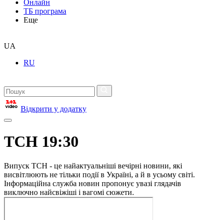
Онлайн
ТБ програма
Еще
UA
RU
Відкрити у додатку
ТСН 19:30
Випуск ТСН - це найактуальніші вечірні новини, які
висвітлюють не тільки події в Україні, а й в усьому світі.
Інформаційна служба новин пропонує увазі глядачів
виключно найсвіжіші і вагомі сюжети.