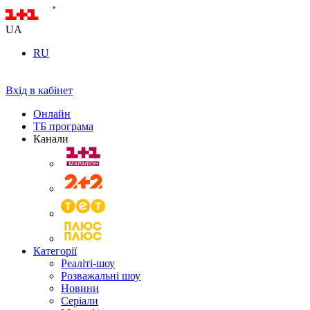
UA
RU
Вхід в кабінет
Онлайн
ТБ програма
Канали
Категорії
Реаліті-шоу
Розважальні шоу
Новини
Серіали