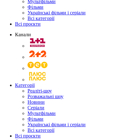
Мультфільми
Фільми
Українські фільми і серіали
Всі категорії
Всі проєкти
Канали
Категорії
Реаліті-шоу
Розважальні шоу
Новини
Серіали
Мультфільми
Фільми
Українські фільми і серіали
Всі категорії
Всі проєкти