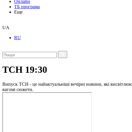
Онлайн
ТБ програма
Еще
UA
RU
ТСН 19:30
Випуск ТСН - це найактуальніші вечірні новини, які висвітлюють
вагомі сюжети.