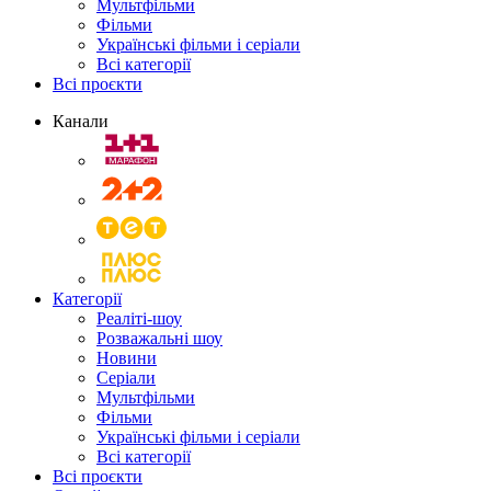
Мультфільми
Фільми
Українські фільми і серіали
Всі категорії
Всі проєкти
Канали
Категорії
Реаліті-шоу
Розважальні шоу
Новини
Серіали
Мультфільми
Фільми
Українські фільми і серіали
Всі категорії
Всі проєкти