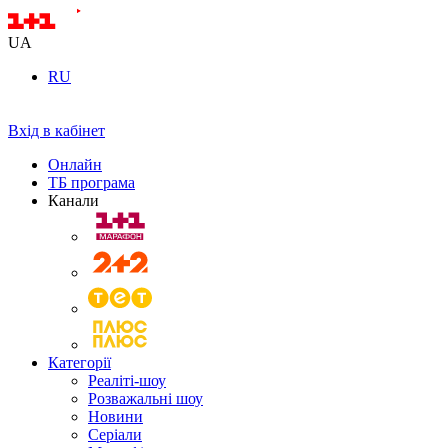
UA
RU
Вхід в кабінет
Онлайн
ТБ програма
Канали
Категорії
Реаліті-шоу
Розважальні шоу
Новини
Серіали