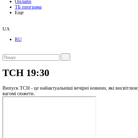
Онлайн
ТБ програма
Еще
UA
RU
ТСН 19:30
Випуск ТСН - це найактуальніші вечірні новини, які висвітлюють
вагомі сюжети.