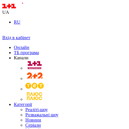
UA
RU
Вхід в кабінет
Онлайн
ТБ програма
Канали
Категорії
Реаліті-шоу
Розважальні шоу
Новини
Серіали