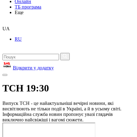
Онлайн
ТБ програма
Еще
UA
RU
Відкрити у додатку
ТСН 19:30
Випуск ТСН - це найактуальніші вечірні новини, які
висвітлюють не тільки події в Україні, а й в усьому світі.
Інформаційна служба новин пропонує увазі глядачів
виключно найсвіжіші і вагомі сюжети.