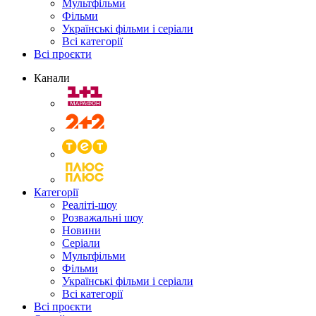
Мультфільми
Фільми
Українські фільми і серіали
Всі категорії
Всі проєкти
Канали
Категорії
Реаліті-шоу
Розважальні шоу
Новини
Серіали
Мультфільми
Фільми
Українські фільми і серіали
Всі категорії
Всі проєкти