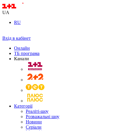
UA
RU
Вхід в кабінет
Онлайн
ТБ програма
Канали
Категорії
Реаліті-шоу
Розважальні шоу
Новини
Серіали