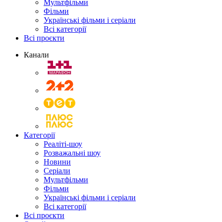
Мультфільми
Фільми
Українські фільми і серіали
Всі категорії
Всі проєкти
Канали
Категорії
Реаліті-шоу
Розважальні шоу
Новини
Серіали
Мультфільми
Фільми
Українські фільми і серіали
Всі категорії
Всі проєкти