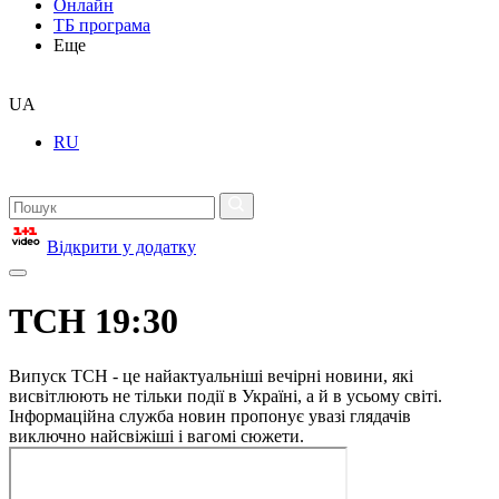
Онлайн
ТБ програма
Еще
UA
RU
Відкрити у додатку
ТСН 19:30
Випуск ТСН - це найактуальніші вечірні новини, які
висвітлюють не тільки події в Україні, а й в усьому світі.
Інформаційна служба новин пропонує увазі глядачів
виключно найсвіжіші і вагомі сюжети.