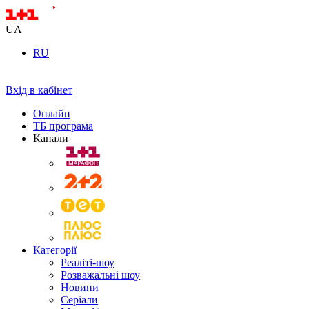
UA
RU
Вхід в кабінет
Онлайн
ТБ програма
Канали
Категорії
Реаліті-шоу
Розважальні шоу
Новини
Серіали