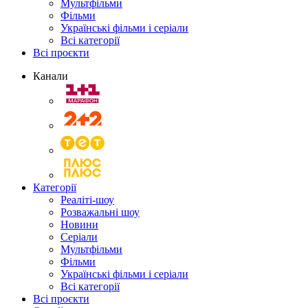
Мультфільми
Фільми
Українські фільми і серіали
Всі категорії
Всі проєкти
Канали
Категорії
Реаліті-шоу
Розважальні шоу
Новини
Серіали
Мультфільми
Фільми
Українські фільми і серіали
Всі категорії
Всі проєкти