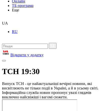
Онлайн
ТБ програма
Еще
UA
RU
Відкрити у додатку
ТСН 19:30
Випуск ТСН - це найактуальніші вечірні новини, які
висвітлюють не тільки події в Україні, а й в усьому світі.
Інформаційна служба новин пропонує увазі глядачів
виключно найсвіжіші і вагомі сюжети.