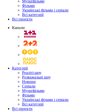
Мультфільми
Фільми
Українські фільми і серіали
Всі категорії
Всі проєкти
Канали
Категорії
Реаліті-шоу
Розважальні шоу
Новини
Серіали
Мультфільми
Фільми
Українські фільми і серіали
Всі категорії
Всі проєкти