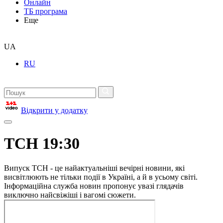
Онлайн
ТБ програма
Еще
UA
RU
Відкрити у додатку
ТСН 19:30
Випуск ТСН - це найактуальніші вечірні новини, які
висвітлюють не тільки події в Україні, а й в усьому світі.
Інформаційна служба новин пропонує увазі глядачів
виключно найсвіжіші і вагомі сюжети.