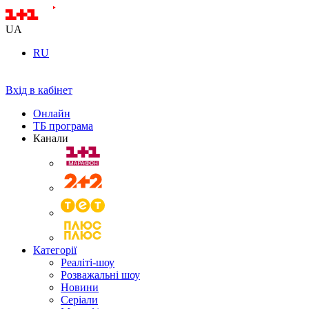
UA
RU
Вхід в кабінет
Онлайн
ТБ програма
Канали
Категорії
Реаліті-шоу
Розважальні шоу
Новини
Серіали