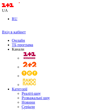
UA
RU
Вхід в кабінет
Онлайн
ТБ програма
Канали
Категорії
Реаліті-шоу
Розважальні шоу
Новини
Серіали