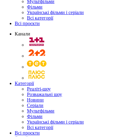
Мультфільми
Фільми
Українські фільми і серіали
Всі категорії
Всі проєкти
Канали
Категорії
Реаліті-шоу
Розважальні шоу
Новини
Серіали
Мультфільми
Фільми
Українські фільми і серіали
Всі категорії
Всі проєкти