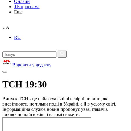
Онлайн
ТБ програма
Еще
UA
RU
Відкрити у додатку
ТСН 19:30
Випуск ТСН - це найактуальніші вечірні новини, які
висвітлюють не тільки події в Україні, а й в усьому світі.
Інформаційна служба новин пропонує увазі глядачів
виключно найсвіжіші і вагомі сюжети.