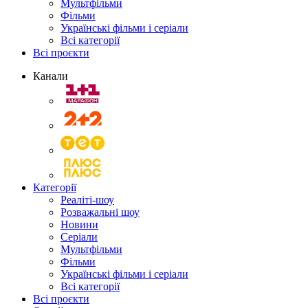
Мультфільми
Фільми
Українські фільми і серіали
Всі категорії
Всі проєкти
Канали
Категорії
Реаліті-шоу
Розважальні шоу
Новини
Серіали
Мультфільми
Фільми
Українські фільми і серіали
Всі категорії
Всі проєкти