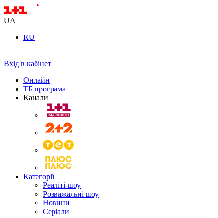
UA
RU
Вхід в кабінет
Онлайн
ТБ програма
Канали
Категорії
Реаліті-шоу
Розважальні шоу
Новини
Серіали