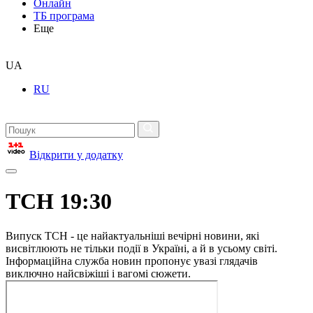
Онлайн
ТБ програма
Еще
UA
RU
Відкрити у додатку
ТСН 19:30
Випуск ТСН - це найактуальніші вечірні новини, які
висвітлюють не тільки події в Україні, а й в усьому світі.
Інформаційна служба новин пропонує увазі глядачів
виключно найсвіжіші і вагомі сюжети.