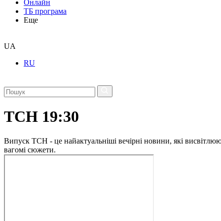
Онлайн
ТБ програма
Еще
UA
RU
ТСН 19:30
Випуск ТСН - це найактуальніші вечірні новини, які висвітлюють
вагомі сюжети.