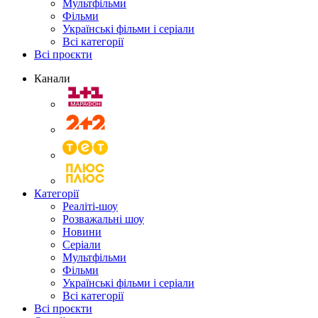
Мультфільми
Фільми
Українські фільми і серіали
Всі категорії
Всі проєкти
Канали
Категорії
Реаліті-шоу
Розважальні шоу
Новини
Серіали
Мультфільми
Фільми
Українські фільми і серіали
Всі категорії
Всі проєкти