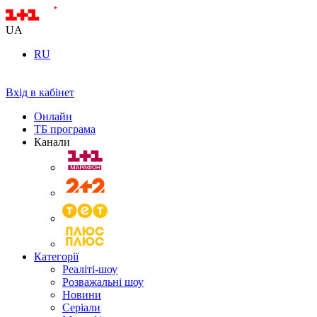
UA
RU
Вхід в кабінет
Онлайн
ТБ програма
Канали
Категорії
Реаліті-шоу
Розважальні шоу
Новини
Серіали