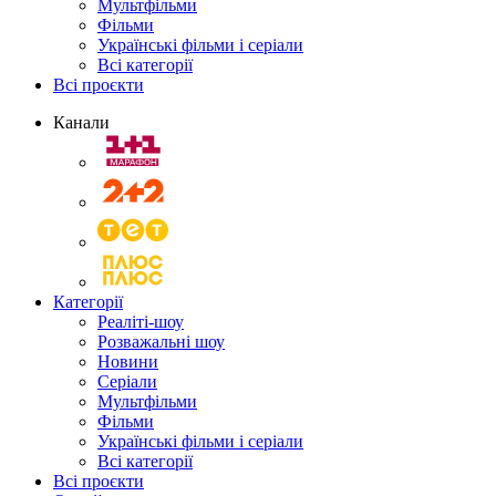
Мультфільми
Фільми
Українські фільми і серіали
Всі категорії
Всі проєкти
Канали
Категорії
Реаліті-шоу
Розважальні шоу
Новини
Серіали
Мультфільми
Фільми
Українські фільми і серіали
Всі категорії
Всі проєкти