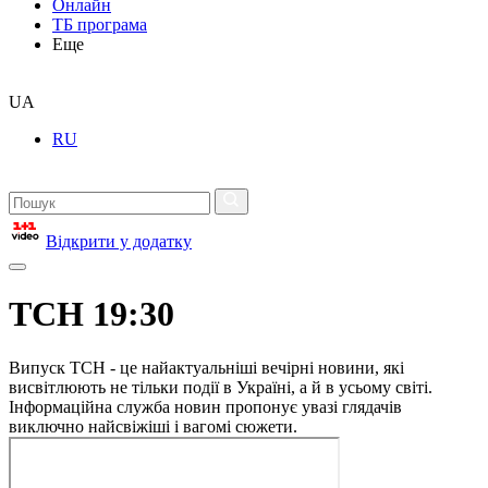
Онлайн
ТБ програма
Еще
UA
RU
Відкрити у додатку
ТСН 19:30
Випуск ТСН - це найактуальніші вечірні новини, які
висвітлюють не тільки події в Україні, а й в усьому світі.
Інформаційна служба новин пропонує увазі глядачів
виключно найсвіжіші і вагомі сюжети.