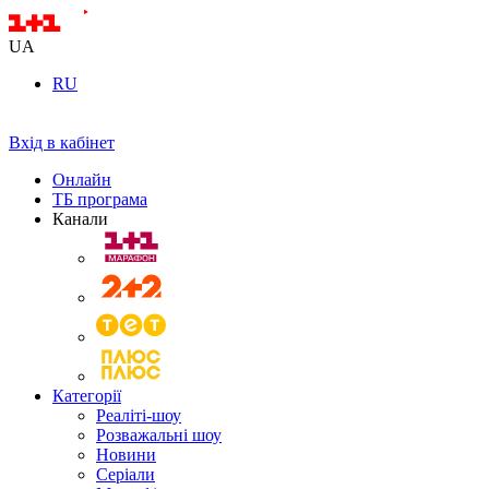
UA
RU
Вхід в кабінет
Онлайн
ТБ програма
Канали
Категорії
Реаліті-шоу
Розважальні шоу
Новини
Серіали