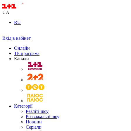
UA
RU
Вхід в кабінет
Онлайн
ТБ програма
Канали
Категорії
Реаліті-шоу
Розважальні шоу
Новини
Серіали