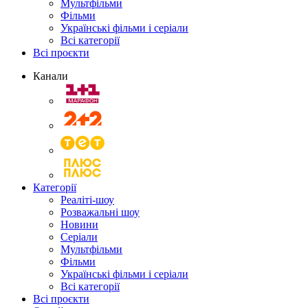
Мультфільми
Фільми
Українські фільми і серіали
Всі категорії
Всі проєкти
Канали
Категорії
Реаліті-шоу
Розважальні шоу
Новини
Серіали
Мультфільми
Фільми
Українські фільми і серіали
Всі категорії
Всі проєкти