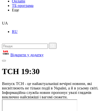
Онлайн
ТБ програма
Еще
UA
RU
Відкрити у додатку
ТСН 19:30
Випуск ТСН - це найактуальніші вечірні новини, які
висвітлюють не тільки події в Україні, а й в усьому світі.
Інформаційна служба новин пропонує увазі глядачів
виключно найсвіжіші і вагомі сюжети.