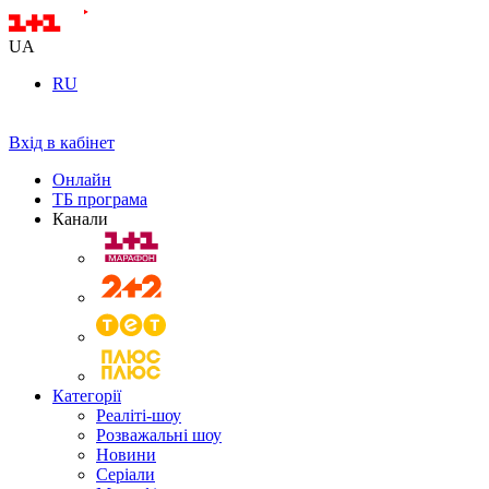
UA
RU
Вхід в кабінет
Онлайн
ТБ програма
Канали
Категорії
Реаліті-шоу
Розважальні шоу
Новини
Серіали