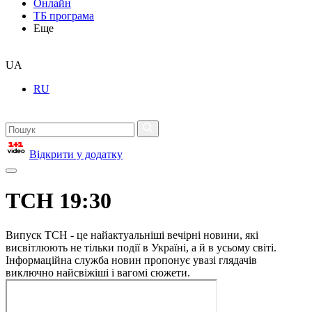
Онлайн
ТБ програма
Еще
UA
RU
Відкрити у додатку
ТСН 19:30
Випуск ТСН - це найактуальніші вечірні новини, які
висвітлюють не тільки події в Україні, а й в усьому світі.
Інформаційна служба новин пропонує увазі глядачів
виключно найсвіжіші і вагомі сюжети.