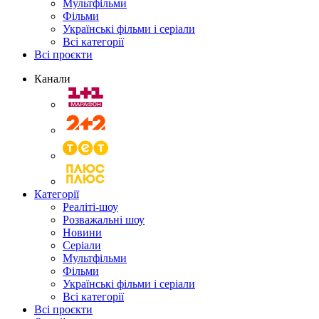
Мультфільми
Фільми
Українські фільми і серіали
Всі категорії
Всі проєкти
Канали
Категорії
Реаліті-шоу
Розважальні шоу
Новини
Серіали
Мультфільми
Фільми
Українські фільми і серіали
Всі категорії
Всі проєкти