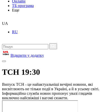
Онлайн
ТБ програма
Еще
UA
RU
Відкрити у додатку
ТСН 19:30
Випуск ТСН - це найактуальніші вечірні новини, які
висвітлюють не тільки події в Україні, а й в усьому світі.
Інформаційна служба новин пропонує увазі глядачів
виключно найсвіжіші і вагомі сюжети.