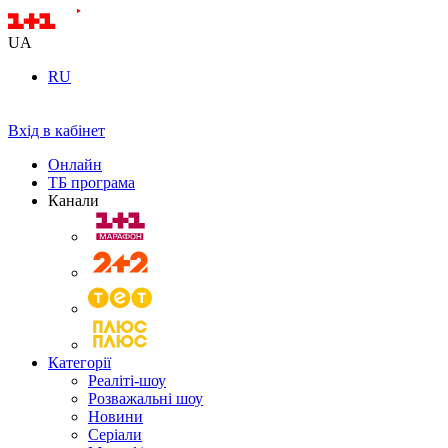
UA
RU
Вхід в кабінет
Онлайн
ТБ програма
Канали
Категорії
Реаліті-шоу
Розважальні шоу
Новини
Серіали