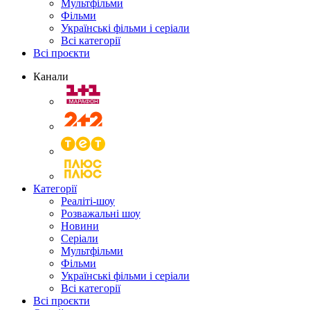
Мультфільми
Фільми
Українські фільми і серіали
Всі категорії
Всі проєкти
Канали
Категорії
Реаліті-шоу
Розважальні шоу
Новини
Серіали
Мультфільми
Фільми
Українські фільми і серіали
Всі категорії
Всі проєкти