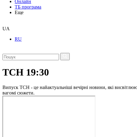
Онлайн
ТБ програма
Еще
UA
RU
ТСН 19:30
Випуск ТСН - це найактуальніші вечірні новини, які висвітлюють
вагомі сюжети.