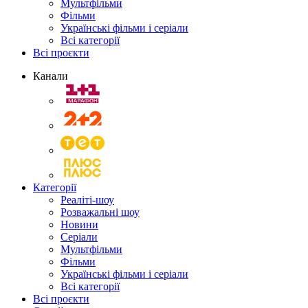
Мультфільми
Фільми
Українські фільми і серіали
Всі категорії
Всі проєкти
Канали
Категорії
Реаліті-шоу
Розважальні шоу
Новини
Серіали
Мультфільми
Фільми
Українські фільми і серіали
Всі категорії
Всі проєкти