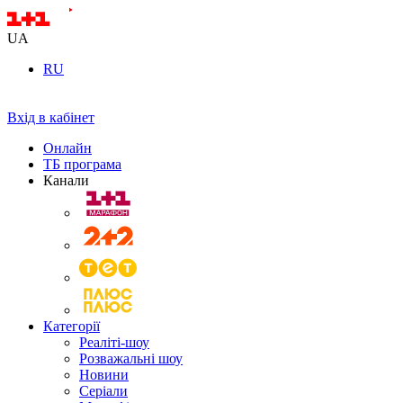
UA
RU
Вхід в кабінет
Онлайн
ТБ програма
Канали
Категорії
Реаліті-шоу
Розважальні шоу
Новини
Серіали