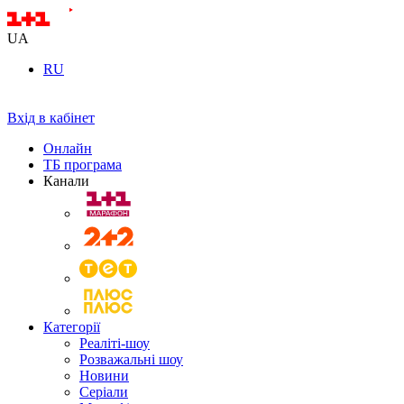
UA
RU
Вхід в кабінет
Онлайн
ТБ програма
Канали
Категорії
Реаліті-шоу
Розважальні шоу
Новини
Серіали