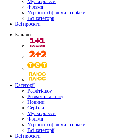
Мультфільми
Фільми
Українські фільми і серіали
Всі категорії
Всі проєкти
Канали
Категорії
Реаліті-шоу
Розважальні шоу
Новини
Серіали
Мультфільми
Фільми
Українські фільми і серіали
Всі категорії
Всі проєкти