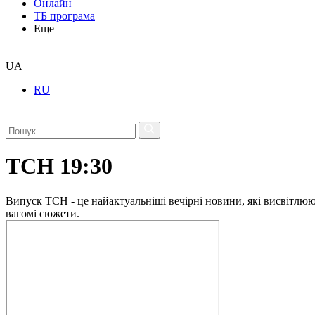
Онлайн
ТБ програма
Еще
UA
RU
ТСН 19:30
Випуск ТСН - це найактуальніші вечірні новини, які висвітлюють
вагомі сюжети.