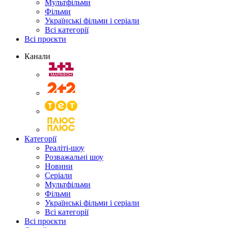
Мультфільми
Фільми
Українські фільми і серіали
Всі категорії
Всі проєкти
Канали
Категорії
Реаліті-шоу
Розважальні шоу
Новини
Серіали
Мультфільми
Фільми
Українські фільми і серіали
Всі категорії
Всі проєкти