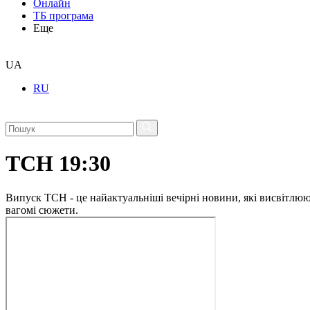
Онлайн
ТБ програма
Еще
UA
RU
ТСН 19:30
Випуск ТСН - це найактуальніші вечірні новини, які висвітлюють
вагомі сюжети.