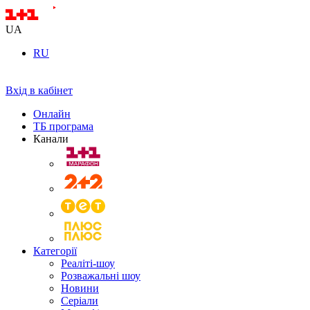
UA
RU
Вхід в кабінет
Онлайн
ТБ програма
Канали
Категорії
Реаліті-шоу
Розважальні шоу
Новини
Серіали