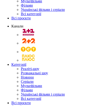
Мультфільми
Фільми
Українські фільми і серіали
Всі категорії
Всі проєкти
Канали
Категорії
Реаліті-шоу
Розважальні шоу
Новини
Серіали
Мультфільми
Фільми
Українські фільми і серіали
Всі категорії
Всі проєкти