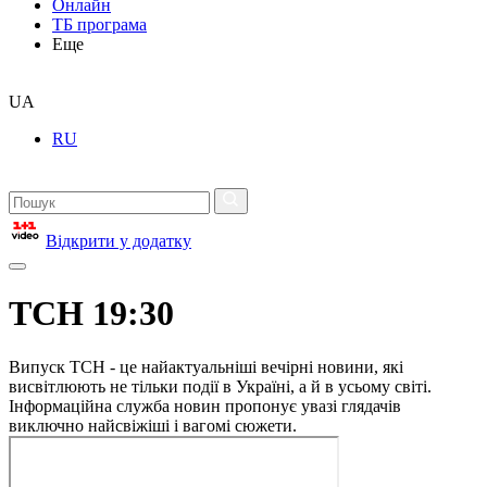
Онлайн
ТБ програма
Еще
UA
RU
Відкрити у додатку
ТСН 19:30
Випуск ТСН - це найактуальніші вечірні новини, які
висвітлюють не тільки події в Україні, а й в усьому світі.
Інформаційна служба новин пропонує увазі глядачів
виключно найсвіжіші і вагомі сюжети.