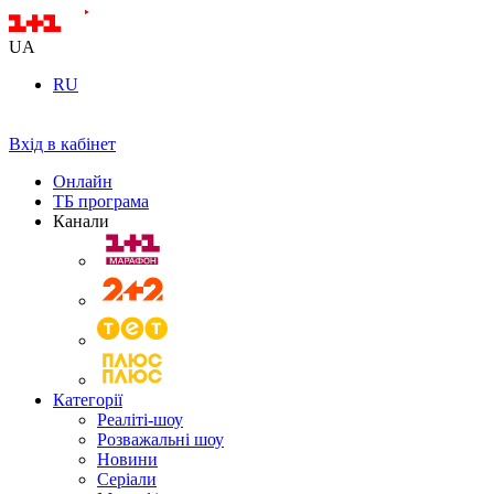
UA
RU
Вхід в кабінет
Онлайн
ТБ програма
Канали
Категорії
Реаліті-шоу
Розважальні шоу
Новини
Серіали