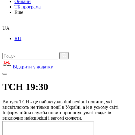
Онлайн
ТБ програма
Еще
UA
RU
Відкрити у додатку
ТСН 19:30
Випуск ТСН - це найактуальніші вечірні новини, які
висвітлюють не тільки події в Україні, а й в усьому світі.
Інформаційна служба новин пропонує увазі глядачів
виключно найсвіжіші і вагомі сюжети.