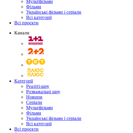
Мультфільми
Фільми
Українські фільми і серіали
Всі категорії
Всі проєкти
Канали
Категорії
Реаліті-шоу
Розважальні шоу
Новини
Серіали
Мультфільми
Фільми
Українські фільми і серіали
Всі категорії
Всі проєкти