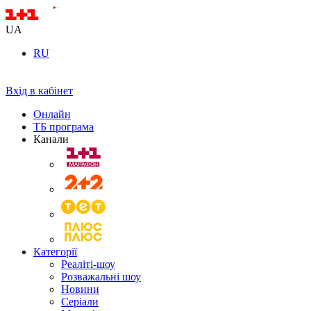
UA
RU
Вхід в кабінет
Онлайн
ТБ програма
Канали
Категорії
Реаліті-шоу
Розважальні шоу
Новини
Серіали