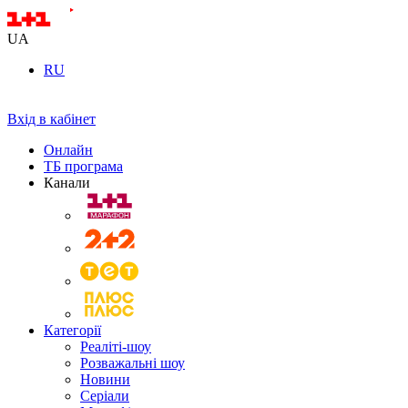
UA
RU
Вхід в кабінет
Онлайн
ТБ програма
Канали
Категорії
Реаліті-шоу
Розважальні шоу
Новини
Серіали