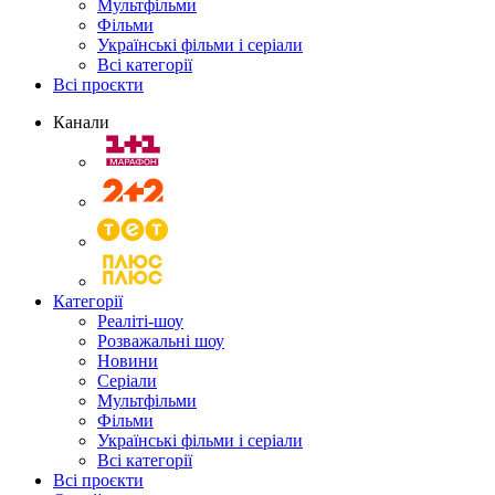
Мультфільми
Фільми
Українські фільми і серіали
Всі категорії
Всі проєкти
Канали
Категорії
Реаліті-шоу
Розважальні шоу
Новини
Серіали
Мультфільми
Фільми
Українські фільми і серіали
Всі категорії
Всі проєкти