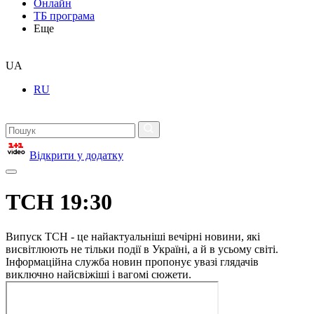
Онлайн
ТБ програма
Еще
UA
RU
Відкрити у додатку
ТСН 19:30
Випуск ТСН - це найактуальніші вечірні новини, які
висвітлюють не тільки події в Україні, а й в усьому світі.
Інформаційна служба новин пропонує увазі глядачів
виключно найсвіжіші і вагомі сюжети.