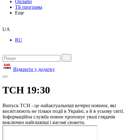
Онлайн
ТБ програма
Еще
UA
RU
Відкрити у додатку
ТСН 19:30
Випуск ТСН - це найактуальніші вечірні новини, які
висвітлюють не тільки події в Україні, а й в усьому світі.
Інформаційна служба новин пропонує увазі глядачів
виключно найсвіжіші і вагомі сюжети.