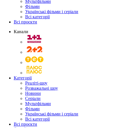
Мультфільми
Фільми
Українські фільми і серіали
Всі категорії
Всі проєкти
Канали
Категорії
Реаліті-шоу
Розважальні шоу
Новини
Серіали
Мультфільми
Фільми
Українські фільми і серіали
Всі категорії
Всі проєкти