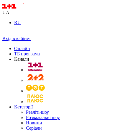
UA
RU
Вхід в кабінет
Онлайн
ТБ програма
Канали
Категорії
Реаліті-шоу
Розважальні шоу
Новини
Серіали