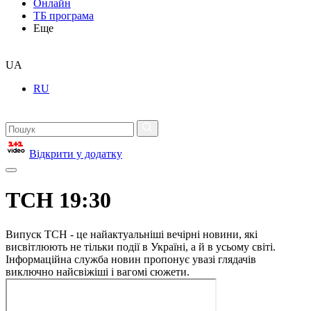
Онлайн
ТБ програма
Еще
UA
RU
Відкрити у додатку
ТСН 19:30
Випуск ТСН - це найактуальніші вечірні новини, які
висвітлюють не тільки події в Україні, а й в усьому світі.
Інформаційна служба новин пропонує увазі глядачів
виключно найсвіжіші і вагомі сюжети.