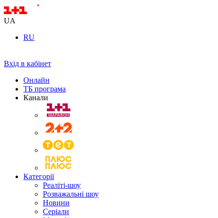
UA
RU
Вхід в кабінет
Онлайн
ТБ програма
Канали
Категорії
Реаліті-шоу
Розважальні шоу
Новини
Серіали