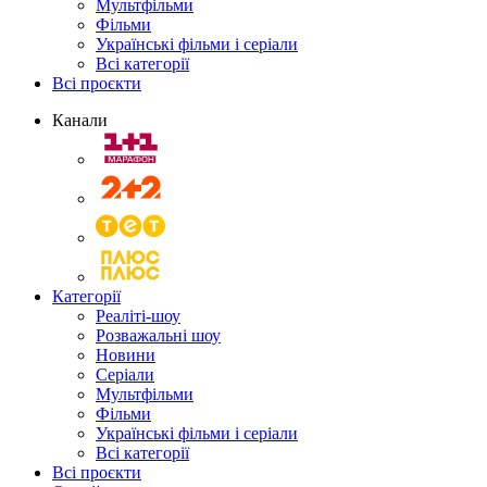
Мультфільми
Фільми
Українські фільми і серіали
Всі категорії
Всі проєкти
Канали
Категорії
Реаліті-шоу
Розважальні шоу
Новини
Серіали
Мультфільми
Фільми
Українські фільми і серіали
Всі категорії
Всі проєкти