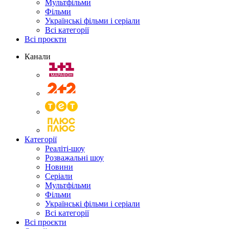
Мультфільми
Фільми
Українські фільми і серіали
Всі категорії
Всі проєкти
Канали
Категорії
Реаліті-шоу
Розважальні шоу
Новини
Серіали
Мультфільми
Фільми
Українські фільми і серіали
Всі категорії
Всі проєкти