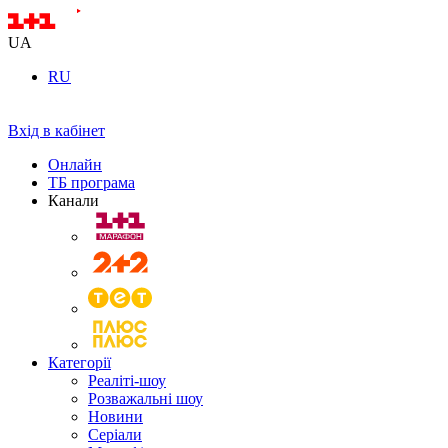
UA
RU
Вхід в кабінет
Онлайн
ТБ програма
Канали
Категорії
Реаліті-шоу
Розважальні шоу
Новини
Серіали