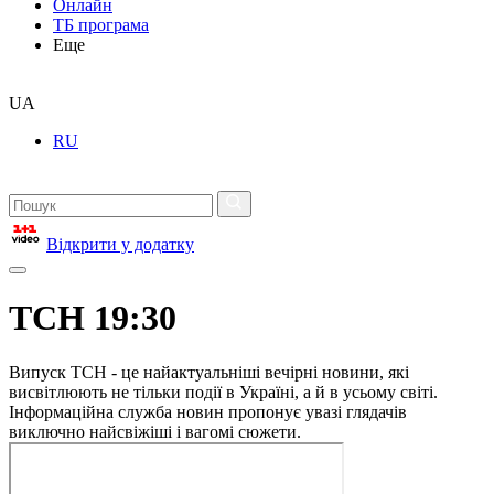
Онлайн
ТБ програма
Еще
UA
RU
Відкрити у додатку
ТСН 19:30
Випуск ТСН - це найактуальніші вечірні новини, які
висвітлюють не тільки події в Україні, а й в усьому світі.
Інформаційна служба новин пропонує увазі глядачів
виключно найсвіжіші і вагомі сюжети.