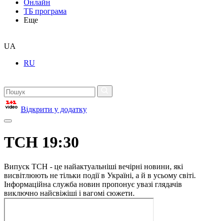
Онлайн
ТБ програма
Еще
UA
RU
Відкрити у додатку
ТСН 19:30
Випуск ТСН - це найактуальніші вечірні новини, які
висвітлюють не тільки події в Україні, а й в усьому світі.
Інформаційна служба новин пропонує увазі глядачів
виключно найсвіжіші і вагомі сюжети.