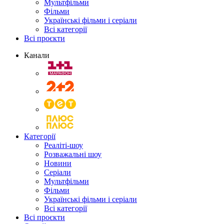
Мультфільми
Фільми
Українські фільми і серіали
Всі категорії
Всі проєкти
Канали
Категорії
Реаліті-шоу
Розважальні шоу
Новини
Серіали
Мультфільми
Фільми
Українські фільми і серіали
Всі категорії
Всі проєкти