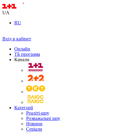
UA
RU
Вхід в кабінет
Онлайн
ТБ програма
Канали
Категорії
Реаліті-шоу
Розважальні шоу
Новини
Серіали