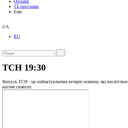
Онлайн
ТБ програма
Еще
UA
RU
ТСН 19:30
Випуск ТСН - це найактуальніші вечірні новини, які висвітлюють
вагомі сюжети.