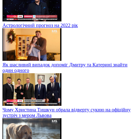
Астрологічний прогноз на 2022 рік
Як щасливий випадок допоміг Дмитру та Катерині знайти
один одного
Чому Христина Тишкун обрала відверту сукню на офіційну
зустріч з мером Львова