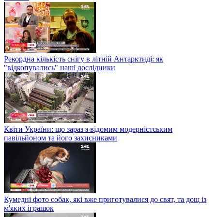
Рекордна кількість снігу в літній Антарктиді: як
"відкопувались" наші дослідники
Квіти України: що зараз з відомим модерністським
павільйоном та його захисниками
Кумедні фото собак, які вже приготувалися до свят, та дощ із
м'яких іграшок