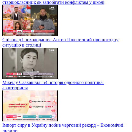
старшокласниці: як запобігати конфліктам у школі
Снігопад і похолодання: Антон Пшеничний про погодну
ситуацію в столиці
Міхеілу Саакашвілі 54: історія одіозного політика-
авантюриста
Імпорт сиру в Україну побив черговий рекорд – Економічні
новини