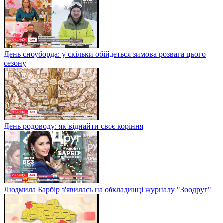
День сноуборда: у скільки обійдеться зимова розвага цього
сезону
День родоводу: як віднайти своє коріння
Людмила Барбір з'явилась на обкладинці журналу "Зоодруг"