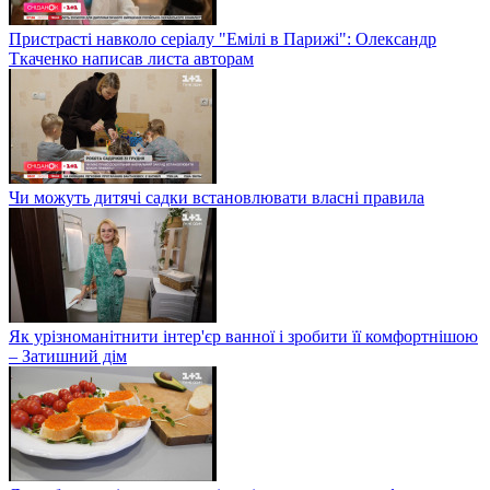
Пристрасті навколо серіалу "Емілі в Парижі": Олександр
Ткаченко написав листа авторам
Чи можуть дитячі садки встановлювати власні правила
Як урізноманітнити інтер'єр ванної і зробити її комфортнішою
– Затишний дім