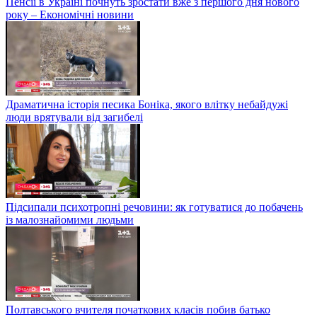
Пенсії в Україні почнуть зростати вже з першого дня нового
року – Економічні новини
Драматична історія песика Боніка, якого влітку небайдужі
люди врятували від загибелі
Підсипали психотропні речовини: як готуватися до побачень
із малознайомими людьми
Полтавського вчителя початкових класів побив батько