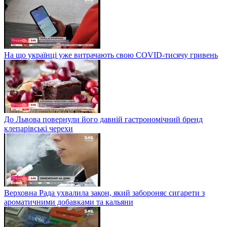
На що українці уже витрачають свою COVID-тисячу гривень
До Львова повернули його давній гастрономічний бренд
клепарівські черехи
Верховна Рада ухвалила закон, який забороняє сигарети з
ароматичними добавками та кальяни