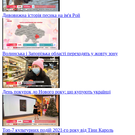
Дивовижна історія песика на ім'я Рой
Волинська і Запорізька області переходять у жовту зону
День покупок до Нового року: що купують українці
Топ-7 культурних подій 2021-го року від Тіни Кароль