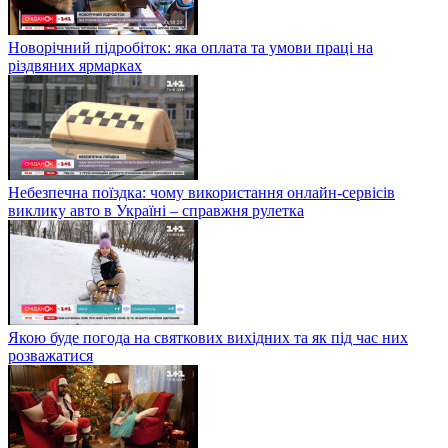
Новорічний підробіток: яка оплата та умови праці на
різдвяних ярмарках
Небезпечна поїздка: чому використання онлайн-сервісів
виклику авто в Україні – справжня рулетка
Якою буде погода на святкових вихідних та як під час них
розважатися