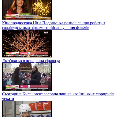
Кінопродюсерка Ніна Подольська розповіла про роботу з
голлівудськими зірками та фінансування фільмів
Як з’явилася новорічна гірлянда
Сьогодні в Києві засяє головна ялинка країни: яких сюрпризів
чекати