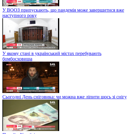
У ВООЗ припускають, що пандемія може завершитися вже
наступного року
У якому стані в український містах перебувають
бомбосховища
Сьогодні День сніговика: чи можна вже ліпити щось зі снігу