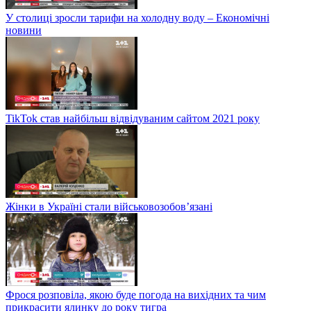
У столиці зросли тарифи на холодну воду – Економічні
новини
TikTok став найбільш відвідуваним сайтом 2021 року
Жінки в Україні стали військовозобов’язані
Фрося розповіла, якою буде погода на вихідних та чим
прикрасити ялинку до року тигра