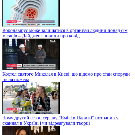
Коронавірус може залишатися в організмі людини понад сім
місяців – Дайджест новини про ковід
Костел святого Миколая в Києві: що відомо про стан споруди
після пожежі
Чому другий сезон серіалу "Емілі в Парижі" потрапив у
скандал в Україні і чи відреагували творці