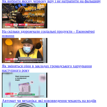
Як вибрати якісну червону ікру і не натрапити на фальшиву
На скільки здорожчали соціальні продукти – Економічні
новини
Як зміняться ціни в закладах громадського харчування
наступного року
Автомат чи механіка: які нововведення чекають на водіїв