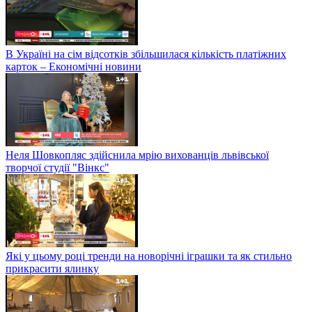
В Україні на сім відсотків збільшилася кількість платіжних
карток – Економічні новини
Неля Шовкопляс здійснила мрію вихованців львівської
творчої студії "Вінкс"
Які у цьому році тренди на новорічні іграшки та як стильно
прикрасити ялинку