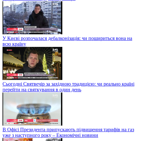
У Києві розпочалася дебалконізація: чи пошириться вона на
всю країну
Сьогодні Святвечір за західною традицією: чи реально країні
перейти на святкування в один день
В Офісі Президента припускають підвищення тарифів на газ
уже з наступного року – Економічні новини