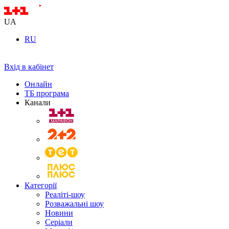
UA
RU
Вхід в кабінет
Онлайн
ТБ програма
Канали
Категорії
Реаліті-шоу
Розважальні шоу
Новини
Серіали