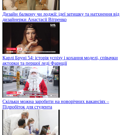
Дизайн балкону чи лоджії: ідеї затишку та натхнення від
дизайнерки Анастасії Вітренко
Карлі Бруні 54: історія успіху і кохання моделі, співачки
акторки та першої леді Фарнції
Скільки можна заробити на новорічних вакансіях –
Підробіток для студента