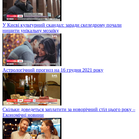
У Києві культурний скандал: заради скеледрому почали
нищити унікальну мозаїку
Астрологічний прогноз на 16 грудня 2021 року
Скільки доведеться заплатити за новорічний стіл цього року –
Економічні новини