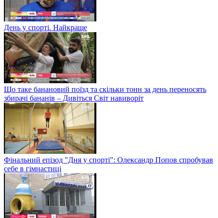
День у спорті. Найкраще
Що таке банановий поїзд та скільки тонн за день переносять
збирачі бананів – Дивіться Світ навиворіт
Фінальний епізод "Дня у спорті": Олександр Попов спробував
себе в гімнастиці