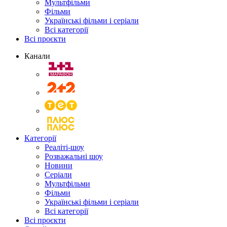
Мультфільми
Фільми
Українські фільми і серіали
Всі категорії
Всі проєкти
Канали
Категорії
Реаліті-шоу
Розважальні шоу
Новини
Серіали
Мультфільми
Фільми
Українські фільми і серіали
Всі категорії
Всі проєкти