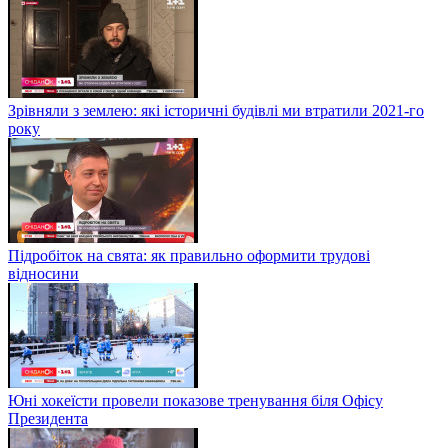
Зрівняли з землею: які історичні будівлі ми втратили 2021-го
року
Підробіток на свята: як правильно оформити трудові
відносини
Юні хокеїсти провели показове тренування біля Офісу
Президента