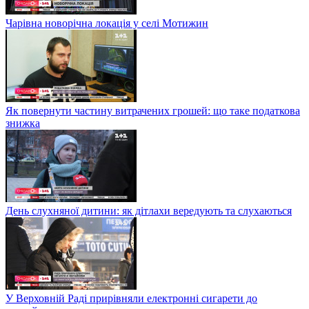
Чарівна новорічна локація у селі Мотижин
Як повернути частину витрачених грошей: що таке податкова
знижка
День слухняної дитини: як дітлахи вередують та слухаються
У Верховній Раді прирівняли електронні сигарети до