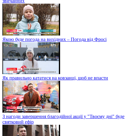
звичайних
Якою буде погода на вихідних – Погода від Фросі
Як правильно кататися на ковзанці, щоб не впасти
З нагоди завершення благодійної акції у "Твоєму дні" буде
святковий ефір