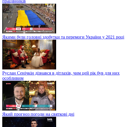
працівників
Якими були головні здобутки та перемоги України у 2021 році
Руслан Сенічкін дізнався в дітлахів, чим цей рік був для них
особливим
Який прогноз погоди на святкові дні