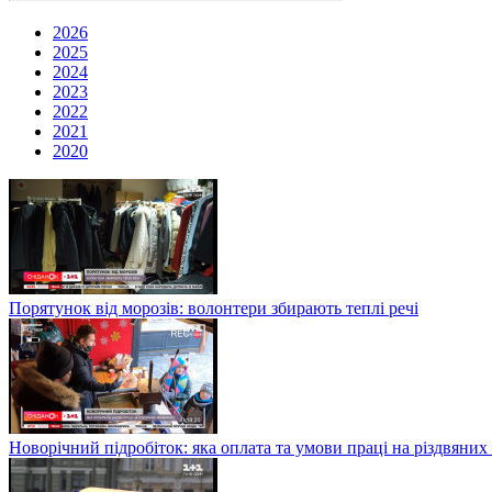
2026
2025
2024
2023
2022
2021
2020
Порятунок від морозів: волонтери збирають теплі речі
Новорічний підробіток: яка оплата та умови праці на різдвяних