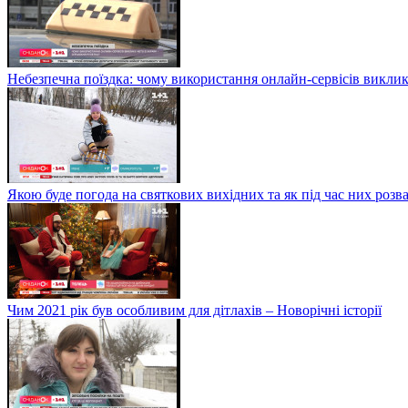
Небезпечна поїздка: чому використання онлайн-сервісів виклик
Якою буде погода на святкових вихідних та як під час них розв
Чим 2021 рік був особливим для дітлахів – Новорічні історії