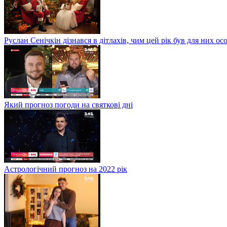
Руслан Сенічкін дізнався в дітлахів, чим цей рік був для них о
Який прогноз погоди на святкові дні
Астрологічний прогноз на 2022 рік