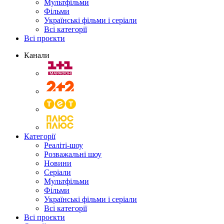
Мультфільми
Фільми
Українські фільми і серіали
Всі категорії
Всі проєкти
Канали
Категорії
Реаліті-шоу
Розважальні шоу
Новини
Серіали
Мультфільми
Фільми
Українські фільми і серіали
Всі категорії
Всі проєкти