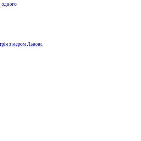
 одного
тріч з мером Львова