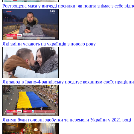
Розтрощена маса у вигляді посилки: як пошта знімає з себе від
Які зміни чекають на українців з нового року
Як завод в Івано-Франківську поєднує коханням своїх працівни
Якими були головні здобутки та перемоги України у 2021 році