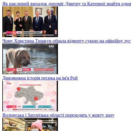
Як щасливий випадок допоміг Дмитру та Катерині знайти один
Чому Христина Тишкун обрала відверту сукню на офіційну зус
Дивовижна історія песика на ім'я Рой
Волинська і Запорізька області переходять у жовту зону