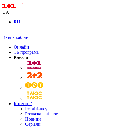
UA
RU
Вхід в кабінет
Онлайн
ТБ програма
Канали
Категорії
Реаліті-шоу
Розважальні шоу
Новини
Серіали